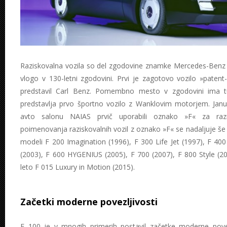
Raziskovalna vozila so del zgodovine znamke Mercedes-Benz
vlogo v 130-letni zgodovini. Prvi je zagotovo vozilo »patent
predstavil Carl Benz. Pomembno mesto v zgodovini ima tu
predstavlja prvo športno vozilo z Wanklovim motorjem. Janu
avto salonu NAIAS prvič uporabili oznako »F« za razis
poimenovanja raziskovalnih vozil z oznako »F« se nadaljuje še
modeli F 200 Imagination (1996), F 300 Life Jet (1997), F 40
(2003), F 600 HYGENIUS (2005), F 700 (2007), F 800 Style (20
leto F 015 Luxury in Motion (2015).
Začetki moderne povezljivosti
F 100 je v mnogih primerih postavil začetke moderne povez