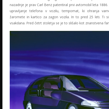
nazadnje je prav Carl Benz patentiral prvi avtomobil leta 1886.
upravljanje telefona v vozilu, tempomat, ki ohranja varn
žaromete in kartico za zagon vozila. In to pred 25 leti. Ti 
vsakdana. Pred četrt stoletja se je to slišalo kot znanstvena fan