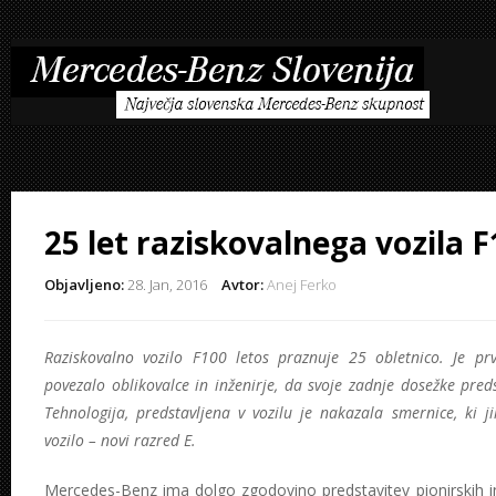
25 let raziskovalnega vozila 
Objavljeno:
28. Jan, 2016
Avtor:
Anej Ferko
Raziskovalno vozilo F100 letos praznuje 25 obletnico. Je prv
povezalo oblikovalce in inženirje, da svoje zadnje dosežke pred
Tehnologija, predstavljena v vozilu je nakazala smernice, ki j
vozilo – novi razred E.
Mercedes-Benz ima dolgo zgodovino predstavitev pionirskih in