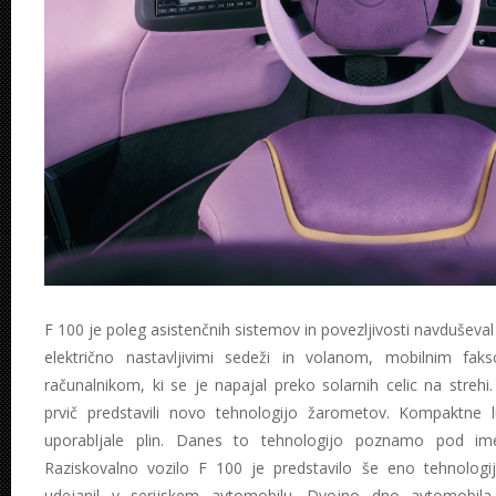
F 100 je poleg asistenčnih sistemov in povezljivosti navduševal
električno nastavljivimi sedeži in volanom, mobilnim fa
računalnikom, ki se je napajal preko solarnih celic na streh
prvič predstavili novo tehnologijo žarometov. Kompaktne l
uporabljale plin. Danes to tehnologijo poznamo pod im
Raziskovalno vozilo F 100 je predstavilo še eno tehnologi
udejanil v serijskem avtomobilu. Dvojno dno avtomobila