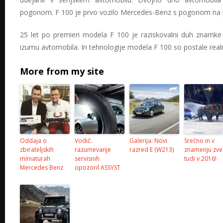
pogonom. F 100 je prvo vozilo Mercedes-Benz s pogonom na pr
25 let po premieri modela F 100 je raziskovalni duh znamke
izumu avtomobila. In tehnologije modela F 100 so postale real
More from my site
Oddaja o
Vodič:
Galerija: Novi
Srečno in v
zbirateljskih
razumevanje
razred E (W213)
znamenju zve
miniaturah
servisnih
tudi v 2016!
Mercedes Benz
opozoril ASSYST