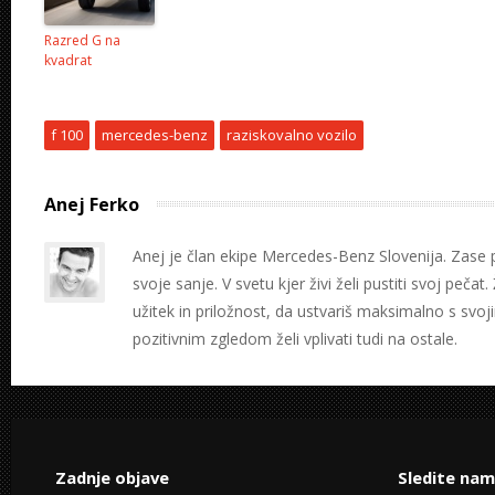
Razred G na
kvadrat
f 100
mercedes-benz
raziskovalno vozilo
Anej Ferko
Anej je član ekipe Mercedes-Benz Slovenija. Zase pr
svoje sanje. V svetu kjer živi želi pustiti svoj pečat.
užitek in priložnost, da ustvariš maksimalno s svo
pozitivnim zgledom želi vplivati tudi na ostale.
Zadnje objave
Sledite nam