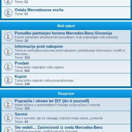
Teme:
51
Ostala Mercedesova vozila
Teme:
51
Mali oglasi
Ponudbe partnerjev foruma Mercedes-Benz-Slovenija
Forum namenjen ekskluzivnim ponudbam, ki jih pripravljajo naši partnerji.
Teme:
20
Informacije pred nakupom
Tema je namenjena posvetu pred nakupom, pridobivanju informacij o vozilih iz
interneta,...
Teme:
154
Prodam
Tukaj lahko objavljate vaše oglase.
Teme:
565
Kupim
Tukaj lahko objavite vaša povpraševanja.
Teme:
330
Razprave
Popravila / okvare ter DIY (do it yourself)
Imate težave z avtomobilom? Povejte svojo težavo / mnenje
Teme:
302
Servisi
Vse o servisih, kje se nahajajo, kakšen imajo odnos, preberite
Teme:
44
Ste vedeli... Zanimivosti iz sveta Mercedes-Benz
Tehnične inovacije, različni rekordi, koncepti