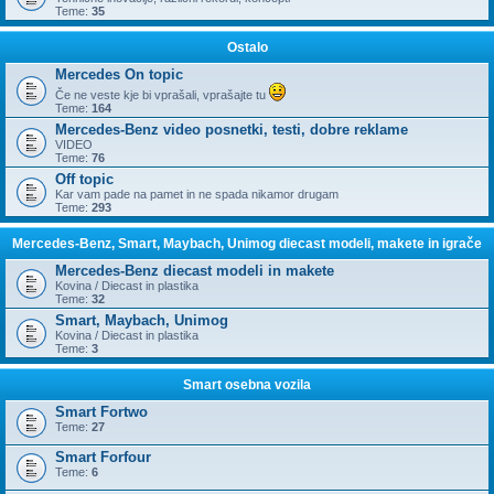
Teme:
35
Ostalo
Mercedes On topic
Če ne veste kje bi vprašali, vprašajte tu
Teme:
164
Mercedes-Benz video posnetki, testi, dobre reklame
VIDEO
Teme:
76
Off topic
Kar vam pade na pamet in ne spada nikamor drugam
Teme:
293
Mercedes-Benz, Smart, Maybach, Unimog diecast modeli, makete in igrače
Mercedes-Benz diecast modeli in makete
Kovina / Diecast in plastika
Teme:
32
Smart, Maybach, Unimog
Kovina / Diecast in plastika
Teme:
3
Smart osebna vozila
Smart Fortwo
Teme:
27
Smart Forfour
Teme:
6