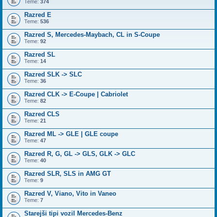
Teme:
374
Razred E
Teme:
536
Razred S, Mercedes-Maybach, CL in S-Coupe
Teme:
92
Razred SL
Teme:
14
Razred SLK -> SLC
Teme:
36
Razred CLK -> E-Coupe | Cabriolet
Teme:
82
Razred CLS
Teme:
21
Razred ML -> GLE | GLE coupe
Teme:
47
Razred R, G, GL -> GLS, GLK -> GLC
Teme:
40
Razred SLR, SLS in AMG GT
Teme:
9
Razred V, Viano, Vito in Vaneo
Teme:
7
Starejši tipi vozil Mercedes-Benz