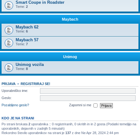
Smart Coupe in Roadster
Teme:
2
Maybach
Maybach 62
Teme:
6
Maybach 57
Teme:
7
Unimog
Unimog vozila
Teme:
8
PRIJAVA
•
REGISTRIRAJ SE!
Uporabniško ime:
Geslo:
Pozabljeno geslo?
Zapomni si me
KDO JE NA STRANI
Po strani brskata
2
uporabnika :: 0 registriranih, 0 skritih in in 2 gosta (Podatki temeljijo na
uporabnikih, dejavnih v zadnjih 5 minutah)
Rekordno število uporabnikov na strani je
137
z dne Ne Apr 28, 2024 2:44 pm