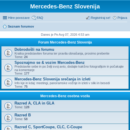
Mercedes-Benz Slovenija
Hitre povezave
FAQ
Registriraj se!
Prijava
Seznam forumov
Danes je Pe Avg 07, 2026 4:53 am
Forum Mercedes-Benz Slovenija
Dobrodošli na forumu
Kratka predstavitev foruma ter pravila obnašanja, prosimo preberite
Teme:
24
Spoznajmo se & vozim Mercedes-Benz
Predstavite sebe in po želji svoj avto, dodajte kakšno fotografijo/e in počakajte
na komentarje
Teme:
177
Mercedes-Benz Slovenija srečanja in izleti
Info kje in kdaj: meetingi, panoramske vožnje in izleti v sliki in besedi
Teme:
75
Mercedes-Benz osebna vozila
Razred A, CLA in GLA
Teme:
128
Razred B
Teme:
58
Razred C, SportCoupe, CLC, C-Coupe