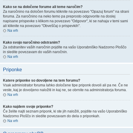
Kako se na določene forume ali teme naročim?
Za naročnino na določen forumu kliknite na povezavo "Opazuj forum" na strani
foruma. Za naročnino na neko temo pa preprosto odgovorite na doslej
napisane prispevke s klikom na povezavo "Odgovor", ki se nahaja v temi sami
ali kliknite na povezavo "Obveščaj o prispevkih".
Na vrh
Kako svojo naročnino odstranim?
Za odstranitev vaših naročnin pojdite na vašo Uporabniško Nadzorno Ploščo
in sledite povezavam do vaših naročnin.
Na vrh
Priponke
Katere priponke so dovoljene na tem forumu?
Vsak administrator foruma lahko določene tipe priponk dovoli ali pa ne. Če ne
veste, kaj je dovoljeno naložiti in kaj ne, se obrnite na administratorja foruma.
Na vrh
Kako najdem svoje priponke?
Če želite najti seznam priponk, ki ste jih naložili, pojdite na vašo Uporabniško
Nadzorno Ploščo in sledite povezavam do dela o priponkah.
Na vrh