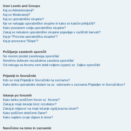
User Levels and Groups
Kaj so Administratorji?
Kaj so Moderatorji?
Kaj so uporabniške skupine?
Kje se nahajajo uporabniške skupine in kako se kakšni priključiti?
Kako postanem vodja uporabniške skupine?
Zakaj se nekatere uporabniške skupine pojavljajo v različnih barvah?
Kaj je "Privzeta uporabniška skupina"?
Kaj je povezava "Ekipa"?
Pošiljanje zasebnih sporočil
Ne morem poslati zasebnega sporočila!
Nenehno dobivam nezaželena zasebna sporočila!
Od nekoga na forumu sem dobil vsiljeno (spam) oz. žaljivo sporočilo!
Prijatelji in Sovražniki
Kdo so moji Prijatelji in Sovražniki na seznamu?
Kako lahko uporabnike dodam na oz. odstranim s seznama Prijateljev in Sovražnikov?
Iskanje po forumih
Kako lahko preiščem forum oz. forume?
Zakaj je moje iskanje brez rezultatov?
Zakaj je odgovor na moje iskanje zgolj prazna stran!?
Kako poiščem določene člane?
Kako najdem svoje objave in teme?
Naročnine na teme in zaznamki