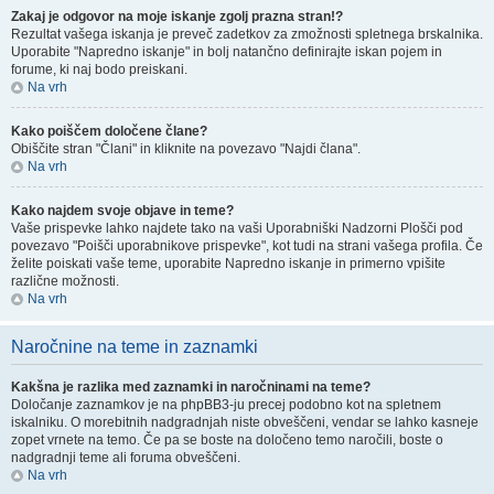
Zakaj je odgovor na moje iskanje zgolj prazna stran!?
Rezultat vašega iskanja je preveč zadetkov za zmožnosti spletnega brskalnika.
Uporabite "Napredno iskanje" in bolj natančno definirajte iskan pojem in
forume, ki naj bodo preiskani.
Na vrh
Kako poiščem določene člane?
Obiščite stran "Člani" in kliknite na povezavo "Najdi člana".
Na vrh
Kako najdem svoje objave in teme?
Vaše prispevke lahko najdete tako na vaši Uporabniški Nadzorni Plošči pod
povezavo "Poišči uporabnikove prispevke", kot tudi na strani vašega profila. Če
želite poiskati vaše teme, uporabite Napredno iskanje in primerno vpišite
različne možnosti.
Na vrh
Naročnine na teme in zaznamki
Kakšna je razlika med zaznamki in naročninami na teme?
Določanje zaznamkov je na phpBB3-ju precej podobno kot na spletnem
iskalniku. O morebitnih nadgradnjah niste obveščeni, vendar se lahko kasneje
zopet vrnete na temo. Če pa se boste na določeno temo naročili, boste o
nadgradnji teme ali foruma obveščeni.
Na vrh