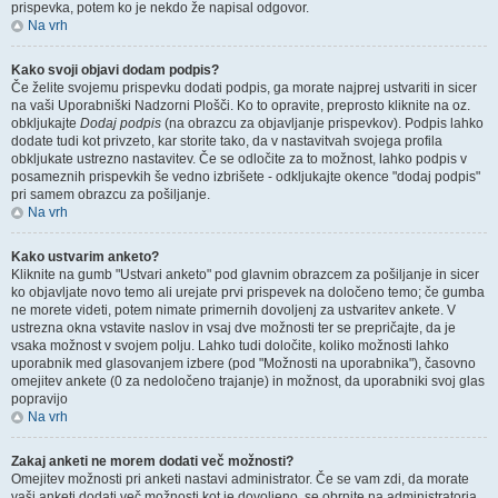
prispevka, potem ko je nekdo že napisal odgovor.
Na vrh
Kako svoji objavi dodam podpis?
Če želite svojemu prispevku dodati podpis, ga morate najprej ustvariti in sicer
na vaši Uporabniški Nadzorni Plošči. Ko to opravite, preprosto kliknite na oz.
obkljukajte
Dodaj podpis
(na obrazcu za objavljanje prispevkov). Podpis lahko
dodate tudi kot privzeto, kar storite tako, da v nastavitvah svojega profila
obkljukate ustrezno nastavitev. Če se odločite za to možnost, lahko podpis v
posameznih prispevkih še vedno izbrišete - odkljukajte okence "dodaj podpis"
pri samem obrazcu za pošiljanje.
Na vrh
Kako ustvarim anketo?
Kliknite na gumb "Ustvari anketo" pod glavnim obrazcem za pošiljanje in sicer
ko objavljate novo temo ali urejate prvi prispevek na določeno temo; če gumba
ne morete videti, potem nimate primernih dovoljenj za ustvaritev ankete. V
ustrezna okna vstavite naslov in vsaj dve možnosti ter se prepričajte, da je
vsaka možnost v svojem polju. Lahko tudi določite, koliko možnosti lahko
uporabnik med glasovanjem izbere (pod "Možnosti na uporabnika"), časovno
omejitev ankete (0 za nedoločeno trajanje) in možnost, da uporabniki svoj glas
popravijo
Na vrh
Zakaj anketi ne morem dodati več možnosti?
Omejitev možnosti pri anketi nastavi administrator. Če se vam zdi, da morate
vaši anketi dodati več možnosti kot je dovoljeno, se obrnite na administratorja