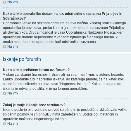
Na vrh
Kako lahko uporabnike dodam na oz. odstranim s seznama Prijateljev in
Sovražnikov?
Uporabnike lahko na seznam dodajate na dva načina. Znotraj profila vsakega
uporabnika je povezava, preko katere ga lahko dodate na seznam Prijateljev
ali Sovražnikov. Druga možnost je vaša Uporabniška Nadzorna Plošča, kjer
uporabnike dodate neposredno z vnosom njihovega članskega imena. Z
enako metodo lahko uporabnike tudi odstranite s seznama.
Na vrh
Iskanje po forumih
Kako lahko preiščem forum oz. forume?
V okno za iskanje (na osnovni strani ali na strani tem) vpišite želeno besedo.
Lahko uporabite tudi napredno iskanje, do katerega pridete, če na kateri koli
strani foruma kliknete na povezavo "Napredno iskanje". Kako dostopate do
iskanja je odvisno od stila, ki je na forumu uporabljen.
Na vrh
Zakaj je moje iskanje brez rezultatov?
Iskano geslo je bilo verjetno preveč splošno in je posledično vključevalo veliko
splošnih pojmov, ki jih phpBB3 nima zabeleženih. Bodite bolj natančni in
uporabite možnosti Naprednega iskanja.
Na vrh