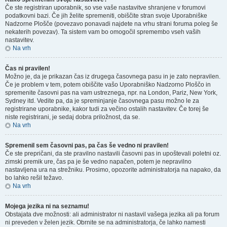
Če ste registriran uporabnik, so vse vaše nastavitve shranjene v forumovi
podatkovni bazi. Če jih želite spremeniti, obiščite stran svoje Uporabniške
Nadzorne Plošče (povezavo ponavadi najdete na vrhu strani foruma poleg še
nekaterih povezav). Ta sistem vam bo omogočil spremembo vseh vaših
nastavitev.
Na vrh
Čas ni pravilen!
Možno je, da je prikazan čas iz drugega časovnega pasu in je zato nepravilen.
Če je problem v tem, potem obiščite vašo Uporabniško Nadzorno Ploščo in
spremenite časovni pas na vam ustreznega, npr. na London, Pariz, New York,
Sydney itd. Vedite pa, da je spreminjanje časovnega pasu možno le za
registrirane uporabnike, kakor tudi za večino ostalih nastavitev. Če torej še
niste registrirani, je sedaj dobra priložnost, da se.
Na vrh
Spremenil sem časovni pas, pa čas še vedno ni pravilen!
Če ste prepričani, da ste pravilno nastavili časovni pas in upoštevali poletni oz.
zimski premik ure, čas pa je še vedno napačen, potem je nepravilno
nastavljena ura na strežniku. Prosimo, opozorite administratorja na napako, da
bo lahko rešil težavo.
Na vrh
Mojega jezika ni na seznamu!
Obstajata dve možnosti: ali administrator ni nastavil vašega jezika ali pa forum
ni preveden v želen jezik. Obrnite se na administratorja, če lahko namesti