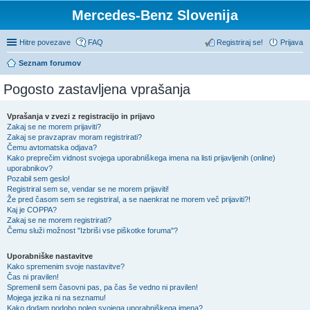
Mercedes-Benz Slovenija
Hitre povezave
FAQ
Registriraj se!
Prijava
Seznam forumov
Pogosto zastavljena vprašanja
Vprašanja v zvezi z registracijo in prijavo
Zakaj se ne morem prijaviti?
Zakaj se pravzaprav moram registrirati?
Čemu avtomatska odjava?
Kako preprečim vidnost svojega uporabniškega imena na listi prijavljenih (online)
uporabnikov?
Pozabil sem geslo!
Registriral sem se, vendar se ne morem prijaviti!
Že pred časom sem se registriral, a se naenkrat ne morem več prijaviti?!
Kaj je COPPA?
Zakaj se ne morem registrirati?
Čemu služi možnost "Izbriši vse piškotke foruma"?
Uporabniške nastavitve
Kako spremenim svoje nastavitve?
Čas ni pravilen!
Spremenil sem časovni pas, pa čas še vedno ni pravilen!
Mojega jezika ni na seznamu!
Kako dodam podobo poleg svojega uporabniškega imena?