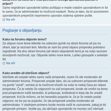
prijavi?
Samo registrirani uporabniki lahko pošiljajo e-maile ostalim uporabnikom in še
to samo, če je administrator to možnost nastavil. Temu je tako, da bi anonimnim
uporabnikom preprečili neprimerno uporabo sistema spletne pošte.
Na vrh
Poglavje o objavljanju
Kako na forumu objavim temo?
Za objavo nove teme kliknite na ustrezen gumb na strani foruma ali pa na
strani, kjer je seznam tem. Morda se vam bo pred objavo prispevka potrebno
registrirati. Na dnu strani foruma (ali strani objavljenih tem) je na voljo seznam
dovoljenih možnosti, npr. Objavite lahko nove teme, Lahko glasujete v anketah
itd.
Na vrh
Kako uredim ali izbrišem objavo?
Izbrišete ali urejate lahko samo vaše prispevke, razen če ste moderator ali
administrator foruma. Prispevek urejate tako, da za ustrezen prispevek kliknete
na gumb "uredi", vendar je ta možnost včasih na voljo le nekaj časa po objavi
prispevka. Če je nekdo že odgovoril na vaš prispevek, boste ob vrnitvi na temo
pod prispevkom našli besedilo, ki prikazuje, kolikokrat in kdaj ste že uredili
prispevek. Kot že rečeno, se bo besedilo pojavilo le, če je že nekdo podal
odgovor, ne bo pa se pojavilo, če sta prispevek uredila moderator ali
administrator. V slednjem primeru boste morda našli le zaznamek, zakaj je bil
prispevek prirejen. Vedite pa, da običajni uporabniki ne morejo več izbrisati