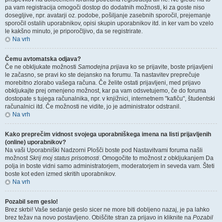
pa vam registracija omogoči dostop do dodatnih možnosti, ki za goste niso
dosegljive, npr. avatarji oz. podobe, pošiljanje zasebnih sporočil, prejemanje
sporočil ostalih uporabnikov, opisi skupin uporabnikov itd. in ker vam bo vzelo
le kakšno minuto, je priporočljivo, da se registrirate.
Na vrh
Čemu avtomatska odjava?
Če ne obkljukate možnosti
Samodejna prijava
ko se prijavite, boste prijavljeni
le začasno, se pravi ko ste dejansko na forumu. Ta nastavitev preprečuje
morebitno zlorabo vašega računa. Če želite ostati prijavljeni, med prijavo
obkljukajte prej omenjeno možnost, kar pa vam odsvetujemo, če do foruma
dostopate s tujega računalnika, npr. v knjižnici, internetnem "kafiču", študentski
računalnici itd. Če možnosti ne vidite, jo je administrator odstranil.
Na vrh
Kako preprečim vidnost svojega uporabniškega imena na listi prijavljenih
(online) uporabnikov?
Na vaši Uporabniški Nadzorni Plošči boste pod Nastavitvami foruma našli
možnost
Skrij moj status prisotnosti
. Omogočite to možnost z obkljukanjem
Da
polja in boste vidni samo administratorjem, moderatorjem in seveda vam. Šteti
boste kot eden izmed skritih uporabnikov.
Na vrh
Pozabil sem geslo!
Brez skrbi! Vaše sedanje geslo sicer ne more biti dobljeno nazaj, je pa lahko
brez težav na novo postavljeno. Obiščite stran za prijavo in kliknite na
Pozabil