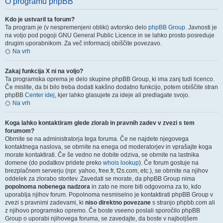
O programu phpBB
Kdo je ustvaril ta forum?
Ta program je (v nespremenjeni obliki) avtorsko delo
phpBB Group
. Javnosti je
na voljo pod pogoji GNU General Public Licence in se lahko prosto posreduje
drugim uporabnikom. Za več informacij obiščite povezavo.
Na vrh
Zakaj funkcija X ni na voljo?
Ta programska oprema je delo skupine phpBB Group, ki ima zanj tudi licenco.
Če mislite, da bi bilo treba dodati kakšno dodatno funkcijo, potem obiščite stran
phpBB
Center idej
, kjer lahko glasujete za ideje ali predlagate svojo.
Na vrh
Koga lahko kontaktiram glede zlorab in pravnih zadev v zvezi s tem
forumom?
Obrnite se na administratorja tega foruma. Če ne najdete njegovega
kontaktnega naslova, se obrnite na enega od moderatorjev in vprašajte koga
morate kontaktirati. Če še vedno ne dobite odziva, se obrnite na lastnika
domene (do podatkov pridete preko
whois lookup
). Če forum gostuje na
brezplačnem serverju (npr. yahoo, free.fr, f2s.com, etc.), se obrnite na njihov
oddelek za zlorabo storitev. Zavedati se morate, da phpBB Group nima
popolnoma nobenega nadzora
in zato ne more biti odgovorna za to, kdo
uporablja njihov forum. Popolnoma nesmiselno je kontaktirati phpBB Group v
zvezi s pravnimi zadevami, ki
niso direktno povezane
s stranjo phpbb.com ali
z njihovo programsko opremo. Če boste vseeno poslali sporočilo phpBB
Group o uporabi njihovega foruma, se zavedajte, da boste v najboljšem