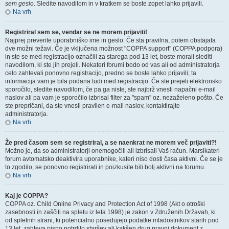
sem geslo
. Sledite navodilom in v kratkem se boste zopet lahko prijavili.
Na vrh
Registriral sem se, vendar se ne morem prijaviti!
Najprej preverite uporabniško ime in geslo. Če sta pravilna, potem obstajata
dve možni težavi. Če je vključena možnost "COPPA support" (COPPA podpora)
in ste se med registracijo označili za starega pod 13 let, boste morali slediti
navodilom, ki ste jih prejeli. Nekateri forumi bodo od vas ali od administratorja
celo zahtevali ponovno registracijo, predno se boste lahko prijavili; ta
informacija vam je bila podana tudi med registracijo. Če ste prejeli elektronsko
sporočilo, sledite navodilom, če pa ga niste, ste najbrž vnesli napačni e-mail
naslov ali pa vam je sporočilo izbrisal filter za "spam" oz. nezaželeno pošto. Če
ste prepričani, da ste vnesli pravilen e-mail naslov, kontaktirajte
administratorja.
Na vrh
Že pred časom sem se registriral, a se naenkrat ne morem več prijaviti?!
Možno je, da so administratorji onemogočili ali izbrisali Vaš račun. Marsikateri
forum avtomatsko deaktivira uporabnike, kateri niso dosti časa aktivni. Če se je
to zgodilo, se ponovno registrirati in poizkusite biti bolj aktivni na forumu.
Na vrh
Kaj je COPPA?
COPPA oz. Child Online Privacy and Protection Act of 1998 (Akt o otroški
zasebnosti in zaščiti na spletu iz leta 1998) je zakon v Združenih Državah, ki
od spletnih strani, ki potencialno posedujejo podatke mladostnikov starih pod
13 let, zahteva pisno potrdilo staršev ali kakšen drug pravni dokument z