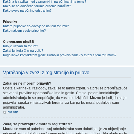
Kakšna je razlika med zaznamki in naročninami na teme?
Kako se na določene forume ali teme naročim?
Kako svojo naročnino odstranim?
Priponke
Katere priponke so dovoljene na tem forumu?
Kako najdem svoje priponke?
O programu phpBB
Kdo je ustvaril ta forum?
Zakaj funkcija X ni na voljo?
Koga lahko kontaktiram glede zlorab in pravnih zadev v zvezi s tem forumom?
Vprašanja v zvezi z registracijo in prijavo
Zakaj se ne morem prijaviti?
Obstaja kar nekaj razlogov, zakaj se to lahko zgodi. Najprej se prepričajte, če
ste vnesli pravilno uporabniško ime in geslo. Če ste, potem kontaktirajte
administratorja in se prepričajte, da vas niso izključili. Možno je tudi, da se je
pojavila napaka v nastavitvah foruma, za kar pa bo moral poskrbeti sam
administrator.
Na vrh
Zakaj se pravzaprav moram registrirati?
Morda se vam ni potrebno, saj administrator sam določi, ali je za objavljanje
prispevkov na določenem forumu potrebna registracija ali ne. Ne glede na to