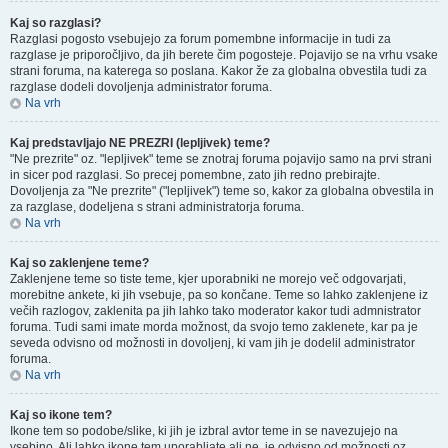
Kaj so razglasi?
Razglasi pogosto vsebujejo za forum pomembne informacije in tudi za
razglase je priporočljivo, da jih berete čim pogosteje. Pojavijo se na vrhu vsake
strani foruma, na katerega so poslana. Kakor že za globalna obvestila tudi za
razglase dodeli dovoljenja administrator foruma.
Na vrh
Kaj predstavljajo NE PREZRI (lepljivek) teme?
"Ne prezrite" oz. "lepljivek" teme se znotraj foruma pojavijo samo na prvi strani
in sicer pod razglasi. So precej pomembne, zato jih redno prebirajte.
Dovoljenja za "Ne prezrite" ("lepljivek") teme so, kakor za globalna obvestila in
za razglase, dodeljena s strani administratorja foruma.
Na vrh
Kaj so zaklenjene teme?
Zaklenjene teme so tiste teme, kjer uporabniki ne morejo več odgovarjati,
morebitne ankete, ki jih vsebuje, pa so končane. Teme so lahko zaklenjene iz
večih razlogov, zaklenita pa jih lahko tako moderator kakor tudi admnistrator
foruma. Tudi sami imate morda možnost, da svojo temo zaklenete, kar pa je
seveda odvisno od možnosti in dovoljenj, ki vam jih je dodelil administrator
foruma.
Na vrh
Kaj so ikone tem?
Ikone tem so podobe/slike, ki jih je izbral avtor teme in se navezujejo na
vsebino. Ali lahko ikone tem uporabljate ali ne, je odvisno od možnosti oz.