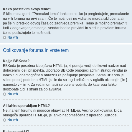
Kako prestavim svojo temo?
S klikom na gumb "Premakni temo" lahko temo, ko jo pregledujete, premaknete
na vrh foruma na prvi strani. Če te možnosti ne vidite, je morda izključena ali
pa še ni preteklo dovolj časa od zadnjega premika. Temo je možno premakniti
tudi z odgovarjanjem nanjo, vendar bodite previdni in sledite pravilom foruma,
če se poslužujete te možnosti.
Na vrh
Oblikovanje foruma in vrste tem
Kaj je BBKoda?
BBKoda je posebna izboljšava HTML-ja, ki ponuja večji oblikovni nadzor nad
določenimi deli prispevka. Uporabo BBKode omogoči administrator, vendar jo
lahko tudi onemogočite v obrazcu za pošiljanje prispevka. Sama BBKoda je
stilno precej podobna HTML-ju, le da so tag-i priloženi v oglatih oklepajih [ in ]
namesto v < in >. Za več informacij se oglejte vodnik, do katerega lahko
dostopate tudi s strani za objavljanje.
Na vrh
Ali lahko uporabljam HTML?
Ne, na tem forumu ni mogoče objavljati HTML-ja. Večino oblikovanja, ki ga
omogoča uporaba HTML-ja, je lahko nadomeščena z uporabo BBKode.
Na vrh
Kaj so smeški?