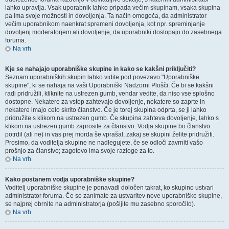
lahko upravlja. Vsak uporabnik lahko pripada večim skupinam, vsaka skupina
pa ima svoje možnosti in dovoljenja. Ta način omogoča, da administrator
večim uporabnikom naenkrat spremeni dovoljenja, kot npr. spreminjanje
dovoljenj moderatorjem ali dovoljenje, da uporabniki dostopajo do zasebnega
foruma.
Na vrh
Kje se nahajajo uporabniške skupine in kako se kakšni priključiti?
Seznam uporabniških skupin lahko vidite pod povezavo "Uporabniške
skupine", ki se nahaja na vaši Uporabniški Nadzorni Plošči. Če bi se kakšni
radi pridružili, kliknite na ustrezen gumb, vendar vedite, da niso vse splošno
dostopne. Nekatere za vstop zahtevajo dovoljenje, nekatere so zaprte in
nekatere imajo celo skrito članstvo. Če je torej skupina odprta, se ji lahko
pridružite s klikom na ustrezen gumb. Če skupina zahteva dovoljenje, lahko s
klikom na ustrezen gumb zaprosite za članstvo. Vodja skupine bo članstvo
potrdil (ali ne) in vas prej morda še vprašal, zakaj se skupini želite pridružiti.
Prosimo, da voditelja skupine ne nadlegujete, če se odloči zavrniti vašo
prošnjo za članstvo; zagotovo ima svoje razloge za to.
Na vrh
Kako postanem vodja uporabniške skupine?
Voditelj uporabniške skupine je ponavadi določen takrat, ko skupino ustvari
administrator foruma. Če se zanimate za ustvaritev nove uporabniške skupine,
se najprej obrnite na administratorja (pošljite mu zasebno sporočilo).
Na vrh