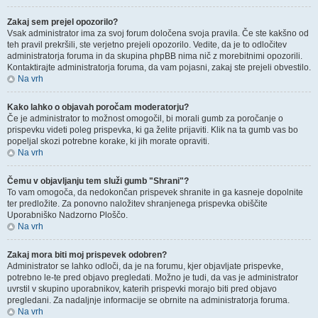
Zakaj sem prejel opozorilo?
Vsak administrator ima za svoj forum določena svoja pravila. Če ste kakšno od
teh pravil prekršili, ste verjetno prejeli opozorilo. Vedite, da je to odločitev
administratorja foruma in da skupina phpBB nima nič z morebitnimi opozorili.
Kontaktirajte administratorja foruma, da vam pojasni, zakaj ste prejeli obvestilo.
Na vrh
Kako lahko o objavah poročam moderatorju?
Če je administrator to možnost omogočil, bi morali gumb za poročanje o
prispevku videti poleg prispevka, ki ga želite prijaviti. Klik na ta gumb vas bo
popeljal skozi potrebne korake, ki jih morate opraviti.
Na vrh
Čemu v objavljanju tem služi gumb "Shrani"?
To vam omogoča, da nedokončan prispevek shranite in ga kasneje dopolnite
ter predložite. Za ponovno naložitev shranjenega prispevka obiščite
Uporabniško Nadzorno Ploščo.
Na vrh
Zakaj mora biti moj prispevek odobren?
Administrator se lahko odloči, da je na forumu, kjer objavljate prispevke,
potrebno le-te pred objavo pregledati. Možno je tudi, da vas je administrator
uvrstil v skupino uporabnikov, katerih prispevki morajo biti pred objavo
pregledani. Za nadaljnje informacije se obrnite na administratorja foruma.
Na vrh