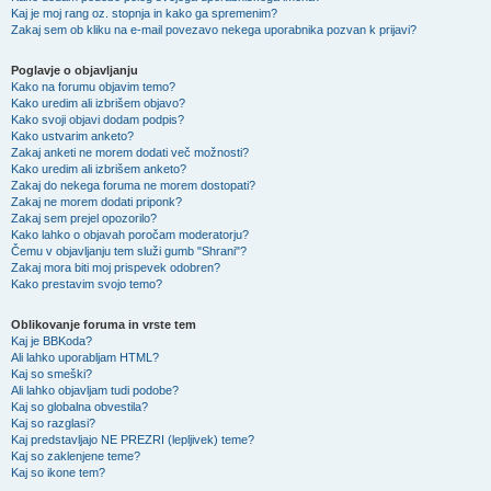
Kaj je moj rang oz. stopnja in kako ga spremenim?
Zakaj sem ob kliku na e-mail povezavo nekega uporabnika pozvan k prijavi?
Poglavje o objavljanju
Kako na forumu objavim temo?
Kako uredim ali izbrišem objavo?
Kako svoji objavi dodam podpis?
Kako ustvarim anketo?
Zakaj anketi ne morem dodati več možnosti?
Kako uredim ali izbrišem anketo?
Zakaj do nekega foruma ne morem dostopati?
Zakaj ne morem dodati priponk?
Zakaj sem prejel opozorilo?
Kako lahko o objavah poročam moderatorju?
Čemu v objavljanju tem služi gumb "Shrani"?
Zakaj mora biti moj prispevek odobren?
Kako prestavim svojo temo?
Oblikovanje foruma in vrste tem
Kaj je BBKoda?
Ali lahko uporabljam HTML?
Kaj so smeški?
Ali lahko objavljam tudi podobe?
Kaj so globalna obvestila?
Kaj so razglasi?
Kaj predstavljajo NE PREZRI (lepljivek) teme?
Kaj so zaklenjene teme?
Kaj so ikone tem?