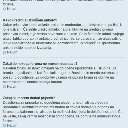
foruma.
Na vrh
Kako uredim ali izbrišem anketo?
Kakor prispevke lahko ankete urejajo le moderator, administrator ali pa tisti, ki
jo je ustvaril. Če želite urediti anketo, najprej kliknite na ureditev prvega
prispevka v temi; to je vedno povezano z anketo. Če ni še nihče oddal svojega
glasu, lahko uporabnik anketo uredi ali izbriše, če pa so člani že glasovali, jo
lahko uredi/izbriše le moderator ali administrator. To preprečuje spremembo
ankete nekje na sredi izvajanja.
Na vrh
Zakaj do nekega foruma ne morem dostopati?
Nekateri forumi so lahko omejeni na določene uporabnike ali skupine. Za
branje, objavljanje ali kakršno koli drugo možnost boste morda potrebovali
posebno dovoljenje. Za odobritev vašega vstopa na forum se obrnite na
moderatorja ali administratorja foruma.
Na vrh
Zakaj ne morem dodati priponk?
Dovoljenja za priponke so dodeljena glede na forum ali pa glede na
uporabnika. Administrator foruma morda ni dovolil dodajanje priponk na
forumu, na katerem ste, ali pa je ta možnost dovoljena le določeni skupini. Če
ne veste, zakaj vam ta možnost ni omogočena, se obrnite na administratorja
foruma.
Na vrh