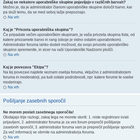
Zakaj se nekatere uporabniške skupine pojavljajo v različnih barvah?
Možno je, da je administrator članom uporabniške skupine določil barvo, kar
pa služi temu, da se med seboj lažje prepoznajo.
Na vrh
Kaj je "Privzeta uporabniška skupina"?
Če pripadate večim uporabniškim skupinam, je vaša privzeta skupina tista, od
katere privzamete barvo in rang (oboje je vidno ostalim uporabnikom).
Administrator foruma lahko dodeli možnost, da svojo privzeto uporabniško
skupino spremenite, in sicer na vaši Uporabniški Nadzorni plošči.
Na vrh
Kaj je povezava "Ekipa"?
Na tej povezavi najdete seznam osebja foruma, vključno z administratorjem
foruma in moderatorji, pa tudi ostale podrobnosti, npr. katere forume te osebe
moderirajo.
Na vrh
Pošiljanje zasebnih sporočil
Ne morem poslati zasebnega sporočila!
Obstajajo trije razlogi, zakaj tega ne morete storiti: 1. niste registrirani in/ali
prijavljeni, 2. administrator foruma je za ves forum preprečil pošiljanje
zasebnih sporočil, 3. administrator foruma vam je preprečil pošiljanje sporočil.
Za več informacij se obrnite na administratorja foruma.
Na vrh