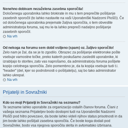
Nenehno dobivam nezaželena zasebna sporočila!
Določenega uporabnika lahko blokirate in mu s tem preprečite pošiljanje
zasebnih sporočil (to lahko nastavite na vaši Uporabniški Nadzorni Plošči). Če
od določenega uporabnika prejemate žaljiva sporočila, o tem obvestite
administratorja foruma, saj mu le-ta lahko prepreči nadaljno pošiljanje
zasebnih sporočil.
Na vrh
Od nekoga na forumu sem dobil vsiljeno (spam) oz. žaljivo sporočilo!
Zelo nam je žal, da se je to zgodilo. Obrazec za pošiljanje elektronske pošte
vsebuje varnostne točke, preko katerih poskušamo zaslediti uporabnike, ki
izrabljajo to storitev, zato vas naprošamo, da administratorju foruma pošljete
kopijo celotnega sporočila. Zelo pomembno je, da ta kopija vsebuje tudi t.i.
"header" (del, kjer so podrobnosti o pošiljatelju), saj bo tako administrator
lahko ukrepal.
Na vrh
Prijatelji in Sovražniki
Kdo so moji Prijatelji in Sovražniki na seznamu?
Te sezname lahko uporabite za organizacijo ostalih članov foruma. Člani z
vašega seznama Prijateljev bodo dostopni tudi na Uporabniški Nadzorni
Plošči pod hitro povezavo, da boste lahko videli njihov status prisotnosti in da
jim boste lahko pošiljali zasebna sporočila. Če boste koga dodali pod
Sovražnike, bodo vsa njegova sporočila skrita in avtomatsko izbrisana.