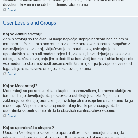
dovoljenj, ki vam jih je odobril administrator foruma.
Na vrh
User Levels and Groups
Kaj so Administratorji?
Administratorji so tisti člani, ki imajo največjo stopnjo nadzora nad celotnim
forumom. Ti člani lahko nadzorujejo vse dele obratovanja foruma, vključno z
nastavljanjem dovoljenj, izključevanjem uporabnikov, ustvarjanjem
uporabniških skupin ali moderatorjev itd., vsa ta njihova dejanja pa so odvisna
od tega, kakšna dovoljenja jim je dodelil ustanovitelj foruma. Lahko imajo celo
vse moderatorske zmožnosti posameznih forumih, kar pa je zopet odvisno od
tega, ali je te nastavitve omogočil ustanovitelj foruma.
Na vrh
Kaj so Moderatorji?
Moderatorji so posamezniki (ali skupine posameznikov), ki dnevno skrbijo za
forume. Imajo dovoljenje, da prispevke preoblikujejo ali zbrišejo in da
zaklenejo, odklenejo, premaknejo, razdelijo ali izbrišejo teme na forumu, ki ga
moderirajo. V spolšnem so torej moderatorji tisti, ki preprečujejo, da bi
uporabniki skrenili s teme ali da bi objavljali nasilne/žaljive vsebine.
Na vrh
Kaj so uporabniške skupine?
Uporabniške skupine so skupine uporabnikov in so namenjene temu, da
udeležence foruma razdelijo v obvladljive sekcije, s katerimi administrator