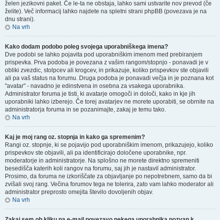
želen jezikovni paket. Če le-ta ne obstaja, lahko sami ustvarite nov prevod (če
želite). Več informacij lahko najdete na spletni strani phpBB (povezava je na
dnu strani).
Na vrh
Kako dodam podobo poleg svojega uporabniškega imena?
Dve podobi se lahko pojavita pod uporabniškim imenom med prebiranjem
prispevka. Prva podoba je povezana z vašim rangom/stopnjo - ponavadi je v
obliki zvezdic, stolpcev ali krogcev, in prikazuje, koliko prispevkov ste objavili
ali pa vaš status na forumu. Druga podoba je ponavadi večja in je poznana kot
"avatar" - navadno je edinstvena in osebna za vsakega uporabnika.
Administrator foruma je tisti, ki avatarje omogoči in določi, kako in kje jih
uporabniki lahko izberejo. Če torej avatarjev ne morete uporabiti, se obrnite na
administratorja foruma in se pozanimajte, zakaj je temu tako.
Na vrh
Kaj je moj rang oz. stopnja in kako ga spremenim?
Rangi oz. stopnje, ki se pojavijo pod uporabniškim imenom, prikazujejo, koliko
prispevkov ste objavili, ali pa identificirajo določene uporabnike, npr.
moderatorje in administratorje. Na splošno ne morete direktno spremeniti
besedišča katerih koli rangov na forumu, saj jih je nastavil administrator.
Prosimo, da foruma ne izkoriščate za objavljanje po nepotrebnem, samo da bi
zvišali svoj rang. Večina forumov tega ne tolerira, zato vam lahko moderator ali
administrator preprosto omejita število dovoljenih objav.
Na vrh
Zakaj sem ob kliku na e-mail povezavo nekega uporabnika pozvan k