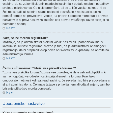
vsebino, da se zakoniti skrbnik mladostnika strinja z oddajo osebnih podatkov
svojega oskrbovanca. Če niste prepričani, ali se to tiče vas kot nekoga, ki se
želi registrirati, ali spletne strani, na kateri poskušate z registracijo, se za
pomoč obrnite na pravni svet. Vedite, da phpBB Group ne more nuditi pravnih
nasvetov in ni pravi naslov za kakršna koli pravna vprašanja, razen tistih, ki so
navedena spodaj.
Na vrh
Zakaj se ne morem registrirati?
Možno je, da je administrator blokiral vaš IP naslov ali uporabniško ime, s
katerim se skušate registrirati. Možno je tudi, da je administrator onemogočil
registracijo, da bi preprečil vstop novih obiskovalcev. Z vprašanji se obrnite na
administratorja foruma.
Na vrh
Čemu služi možnost "Izbriši vse piškotke foruma"?
"Izbriši vse piškotke foruma" izbriše vse piškotke, ki jih je ustvaril phpBB in ki
vam omogočajo verodostojnost in prijavljenost na forumu. Prav tako
omogočajo možnosti kot npr. read tracking, če seveda niso bile prepovedane s
strani administratorja. Če imate težave s prijavljanjem ali odjavljanjem, vam bo
brisanje piškotkov morda pomagalo.
Na vrh
Uporabniške nastavitve
Kako spremenim svoje nastavitve?