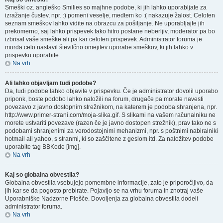
Smeški oz. angleško Smilies so majhne podobe, ki jih lahko uporabljate za
izražanje čustev, npr. :) pomeni veselje, medtem ko :( nakazuje žalost. Celoten
seznam smeškov lahko vidite na obrazcu za pošiljanje. Ne uporabljajte jih
prekomerno, saj lahko prispevek tako hitro postane neberljiv, moderator pa bo
izbrisal vaše smeške ali pa kar celoten prispevek. Administrator foruma je
morda celo nastavil številčno omejitev uporabe smeškov, ki jih lahko v
prispevku uporabite.
Na vrh
Ali lahko objavljam tudi podobe?
Da, tudi podobe lahko objavite v prispevku. Če je administrator dovolil uporabo
priponk, boste podobo lahko naložili na forum, drugače pa morate navesti
povezavo z javno dostopnim strežnikom, na katerem je podoba shranjena, npr.
http://www.primer-strani.com/moja-slika.gif. S slikami na vašem računalniku ne
morete ustvariti povezave (razen če je javno dostopen strežnik), prav tako ne s
podobami shranjenimi za verodostojnimi mehanizmi, npr. s poštnimi nabiralniki
hotmail ali yahoo, s stranmi, ki so zaščitene z geslom itd. Za naložitev podobe
uporabite tag BBKode [img].
Na vrh
Kaj so globalna obvestila?
Globalna obvestila vsebujejo pomembne informacije, zato je priporočljivo, da
jih kar se da pogosto prebirate. Pojavijo se na vrhu foruma in znotraj vaše
Uporabniške Nadzorne Plošče. Dovoljenja za globalna obvestila dodeli
administrator foruma.
Na vrh