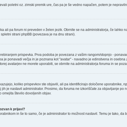
števali poletni oz. zimski premik ure, čas pa je še vedno napačen, potem je nepravil
ika ali pa forum ni preveden v želen jezik. Obrnite se na administratorja, če lahko n
a spletni strani phpBB (povezava je na dnu strani).
iranjem prispevka. Prva podoba je povezana z vašim rangom/stopnjo - ponavadi je v
ba je ponavadi večja in je poznana kot "avatar" - navadno je edinstvena in osebna za
 torej avatarjev ne morete uporabiti, se obrnite na administratorja foruma in se poza
zujejo, koliko prispevkov ste objavili, ali pa identificirajo določene uporabnike, 
j jih je nastavil administrator. Prosimo, da foruma ne izkoriščate za objavljanje po
o omejita število dovoljenih objav.
zvan k prijavi?
porabnikom in še to samo, če je administrator to možnost nastavil. Temu je tako, 