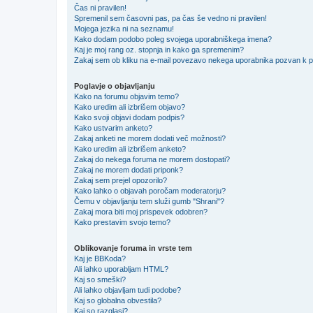
Čas ni pravilen!
Spremenil sem časovni pas, pa čas še vedno ni pravilen!
Mojega jezika ni na seznamu!
Kako dodam podobo poleg svojega uporabniškega imena?
Kaj je moj rang oz. stopnja in kako ga spremenim?
Zakaj sem ob kliku na e-mail povezavo nekega uporabnika pozvan k pr
Poglavje o objavljanju
Kako na forumu objavim temo?
Kako uredim ali izbrišem objavo?
Kako svoji objavi dodam podpis?
Kako ustvarim anketo?
Zakaj anketi ne morem dodati več možnosti?
Kako uredim ali izbrišem anketo?
Zakaj do nekega foruma ne morem dostopati?
Zakaj ne morem dodati priponk?
Zakaj sem prejel opozorilo?
Kako lahko o objavah poročam moderatorju?
Čemu v objavljanju tem služi gumb "Shrani"?
Zakaj mora biti moj prispevek odobren?
Kako prestavim svojo temo?
Oblikovanje foruma in vrste tem
Kaj je BBKoda?
Ali lahko uporabljam HTML?
Kaj so smeški?
Ali lahko objavljam tudi podobe?
Kaj so globalna obvestila?
Kaj so razglasi?