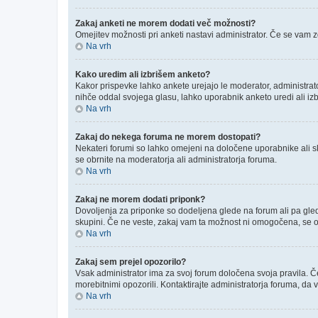
Zakaj anketi ne morem dodati več možnosti?
Omejitev možnosti pri anketi nastavi administrator. Če se vam z
Na vrh
Kako uredim ali izbrišem anketo?
Kakor prispevke lahko ankete urejajo le moderator, administrator a
nihče oddal svojega glasu, lahko uporabnik anketo uredi ali izbr
Na vrh
Zakaj do nekega foruma ne morem dostopati?
Nekateri forumi so lahko omejeni na določene uporabnike ali s
se obrnite na moderatorja ali administratorja foruma.
Na vrh
Zakaj ne morem dodati priponk?
Dovoljenja za priponke so dodeljena glede na forum ali pa gled
skupini. Če ne veste, zakaj vam ta možnost ni omogočena, se o
Na vrh
Zakaj sem prejel opozorilo?
Vsak administrator ima za svoj forum določena svoja pravila. Če 
morebitnimi opozorili. Kontaktirajte administratorja foruma, da v
Na vrh