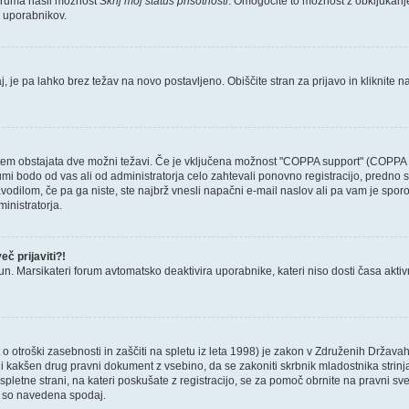
foruma našli možnost
Skrij moj status prisotnosti
. Omogočite to možnost z obkljukan
h uporabnikov.
, je pa lahko brez težav na novo postavljeno. Obiščite stran za prijavo in kliknite n
otem obstajata dve možni težavi. Če je vključena možnost "COPPA support" (COPPA p
forumi bodo od vas ali od administratorja celo zahtevali ponovno registracijo, predno s
avodilom, če pa ga niste, ste najbrž vnesli napačni e-mail naslov ali pa vam je sporo
ministratorja.
č prijaviti?!
un. Marsikateri forum avtomatsko deaktivira uporabnike, kateri niso dosti časa aktivni.
 otroški zasebnosti in zaščiti na spletu iz leta 1998) je zakon v Združenih Državah
 ali kakšen drug pravni dokument z vsebino, da se zakoniti skrbnik mladostnika str
, ali spletne strani, na kateri poskušate z registracijo, se za pomoč obrnite na pravn
ki so navedena spodaj.