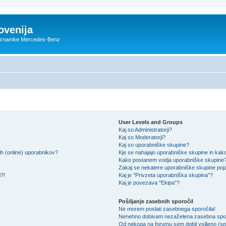
ovenija
ce znamke Mercedes-Benz
User Levels and Groups
Kaj so Administratorji?
Kaj so Moderatorji?
Kaj so uporabniške skupine?
ih (online) uporabnikov?
Kje se nahajajo uporabniške skupine in kako 
Kako postanem vodja uporabniške skupine
Zakaj se nekatere uporabniške skupine pojav
i?!
Kaj je "Privzeta uporabniška skupina"?
Kaj je povezava "Ekipa"?
Pošiljanje zasebnih sporočil
Ne morem poslati zasebnega sporočila!
Nenehno dobivam nezaželena zasebna spor
Od nekoga na forumu sem dobil vsiljeno (spa