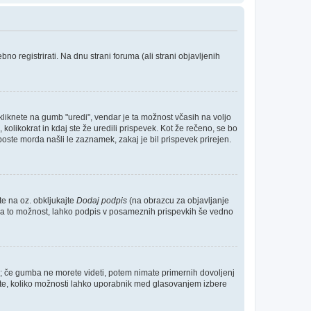
 registrirati. Na dnu strani foruma (ali strani objavljenih
kliknete na gumb "uredi", vendar je ta možnost včasih na voljo
kolikokrat in kdaj ste že uredili prispevek. Kot že rečeno, se bo
boste morda našli le zaznamek, zakaj je bil prispevek prirejen.
te na oz. obkljukajte
Dodaj podpis
(na obrazcu za objavljanje
te za to možnost, lahko podpis v posameznih prispevkih še vedno
o; če gumba ne morete videti, potem nimate primernih dovoljenj
očite, koliko možnosti lahko uporabnik med glasovanjem izbere