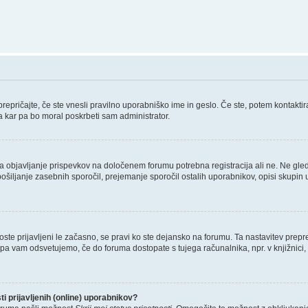
epričajte, če ste vnesli pravilno uporabniško ime in geslo. Če ste, potem kontaktirajt
a kar pa bo moral poskrbeti sam administrator.
 za objavljanje prispevkov na določenem forumu potrebna registracija ali ne. Ne gl
 pošiljanje zasebnih sporočil, prejemanje sporočil ostalih uporabnikov, opisi skupin 
boste prijavljeni le začasno, se pravi ko ste dejansko na forumu. Ta nastavitev prep
 pa vam odsvetujemo, če do foruma dostopate s tujega računalnika, npr. v knjižnici, 
 prijavljenih (online) uporabnikov?