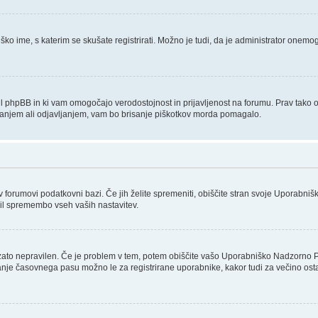
ško ime, s katerim se skušate registrirati. Možno je tudi, da je administrator onemogo
tvaril phpBB in ki vam omogočajo verodostojnost in prijavljenost na forumu. Prav tako
ljanjem ali odjavljanjem, vam bo brisanje piškotkov morda pomagalo.
 v forumovi podatkovni bazi. Če jih želite spremeniti, obiščite stran svoje Uporab
il spremembo vseh vaših nastavitev.
 zato nepravilen. Če je problem v tem, potem obiščite vašo Uporabniško Nadzorno 
nje časovnega pasu možno le za registrirane uporabnike, kakor tudi za večino ostalih