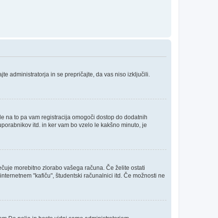
e administratorja in se prepričajte, da vas niso izključili.
ede na to pa vam registracija omogoči dostop do dodatnih
uporabnikov itd. in ker vam bo vzelo le kakšno minuto, je
rečuje morebitno zlorabo vašega računa. Če želite ostati
internetnem "kafiču", študentski računalnici itd. Če možnosti ne