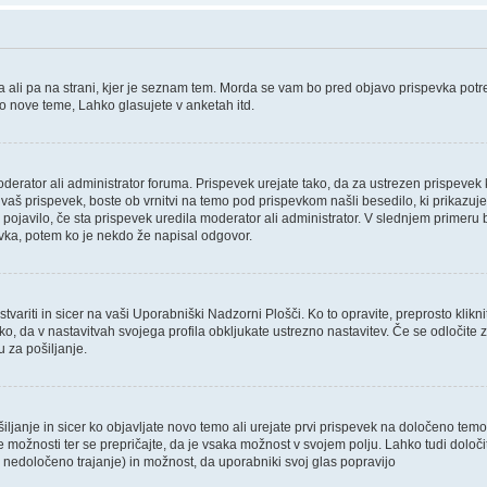
ali pa na strani, kjer je seznam tem. Morda se vam bo pred objavo prispevka potrebno
ko nove teme, Lahko glasujete v anketah itd.
oderator ali administrator foruma. Prispevek urejate tako, da za ustrezen prispevek 
aš prispevek, boste ob vrnitvi na temo pod prispevkom našli besedilo, ki prikazuje, 
 pojavilo, če sta prispevek uredila moderator ali administrator. V slednjem primeru 
evka, potem ko je nekdo že napisal odgovor.
variti in sicer na vaši Uporabniški Nadzorni Plošči. Ko to opravite, preprosto klikni
 tako, da v nastavitvah svojega profila obkljukate ustrezno nastavitev. Če se odloči
 za pošiljanje.
ljanje in sicer ko objavljate novo temo ali urejate prvi prispevek na določeno tem
ve možnosti ter se prepričajte, da je vsaka možnost v svojem polju. Lahko tudi dol
nedoločeno trajanje) in možnost, da uporabniki svoj glas popravijo