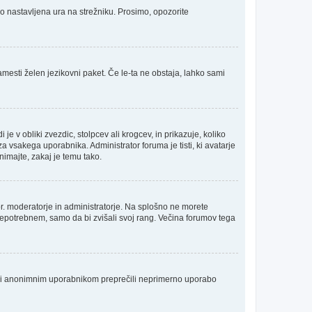
no nastavljena ura na strežniku. Prosimo, opozorite
amesti želen jezikovni paket. Če le-ta ne obstaja, lahko sami
 obliki zvezdic, stolpcev ali krogcev, in prikazuje, koliko
 vsakega uporabnika. Administrator foruma je tisti, ki avatarje
nimajte, zakaj je temu tako.
npr. moderatorje in administratorje. Na splošno ne morete
 nepotrebnem, samo da bi zvišali svoj rang. Večina forumov tega
da bi anonimnim uporabnikom preprečili neprimerno uporabo