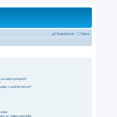
Registriraj se!
Prijava
se kakšni priključiti?
?
ljajo v različnih barvah?
očila!
m) oz. žaljivo sporočilo!