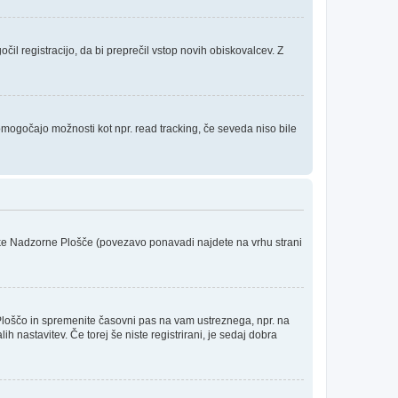
čil registracijo, da bi preprečil vstop novih obiskovalcev. Z
 omogočajo možnosti kot npr. read tracking, če seveda niso bile
niške Nadzorne Plošče (povezavo ponavadi najdete na vrhu strani
Ploščo in spremenite časovni pas na vam ustreznega, npr. na
 nastavitev. Če torej še niste registrirani, je sedaj dobra