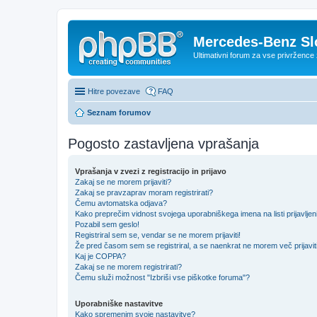
Mercedes-Benz Sl
Ultimativni forum za vse privržen
Hitre povezave
FAQ
Seznam forumov
Pogosto zastavljena vprašanja
Vprašanja v zvezi z registracijo in prijavo
Zakaj se ne morem prijaviti?
Zakaj se pravzaprav moram registrirati?
Čemu avtomatska odjava?
Kako preprečim vidnost svojega uporabniškega imena na listi prijavljen
Pozabil sem geslo!
Registriral sem se, vendar se ne morem prijaviti!
Že pred časom sem se registriral, a se naenkrat ne morem več prijavit
Kaj je COPPA?
Zakaj se ne morem registrirati?
Čemu služi možnost "Izbriši vse piškotke foruma"?
Uporabniške nastavitve
Kako spremenim svoje nastavitve?