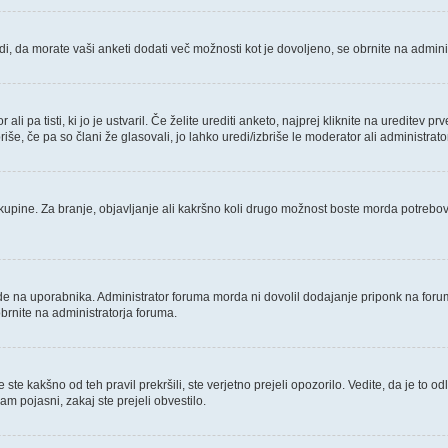
di, da morate vaši anketi dodati več možnosti kot je dovoljeno, se obrnite na admini
li pa tisti, ki jo je ustvaril. Če želite urediti anketo, najprej kliknite na ureditev
iše, če pa so člani že glasovali, jo lahko uredi/izbriše le moderator ali administr
kupine. Za branje, objavljanje ali kakršno koli drugo možnost boste morda potrebo
e na uporabnika. Administrator foruma morda ni dovolil dodajanje priponk na forumu
brnite na administratorja foruma.
ste kakšno od teh pravil prekršili, ste verjetno prejeli opozorilo. Vedite, da je to 
am pojasni, zakaj ste prejeli obvestilo.