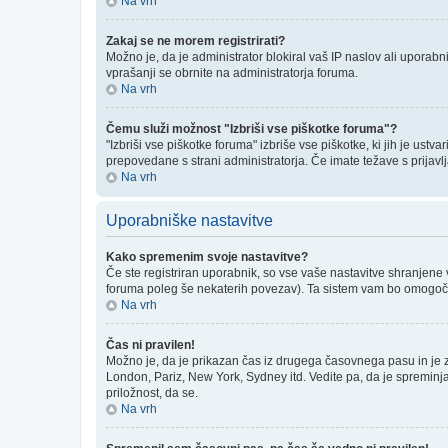
Na vrh
Zakaj se ne morem registrirati?
Možno je, da je administrator blokiral vaš IP naslov ali uporabni
vprašanji se obrnite na administratorja foruma.
Na vrh
Čemu služi možnost "Izbriši vse piškotke foruma"?
"Izbriši vse piškotke foruma" izbriše vse piškotke, ki jih je us
prepovedane s strani administratorja. Če imate težave s prijav
Na vrh
Uporabniške nastavitve
Kako spremenim svoje nastavitve?
Če ste registriran uporabnik, so vse vaše nastavitve shranjene
foruma poleg še nekaterih povezav). Ta sistem vam bo omogoč
Na vrh
Čas ni pravilen!
Možno je, da je prikazan čas iz drugega časovnega pasu in je
London, Pariz, New York, Sydney itd. Vedite pa, da je spreminja
priložnost, da se.
Na vrh