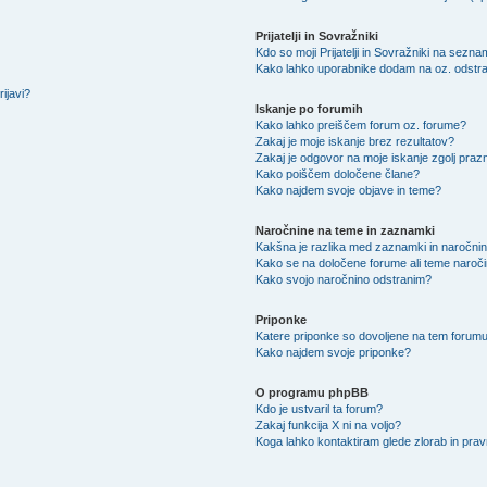
Prijatelji in Sovražniki
Kdo so moji Prijatelji in Sovražniki na sezn
Kako lahko uporabnike dodam na oz. odstra
ijavi?
Iskanje po forumih
Kako lahko preiščem forum oz. forume?
Zakaj je moje iskanje brez rezultatov?
Zakaj je odgovor na moje iskanje zgolj praz
Kako poiščem določene člane?
Kako najdem svoje objave in teme?
Naročnine na teme in zaznamki
Kakšna je razlika med zaznamki in naročni
Kako se na določene forume ali teme naroč
Kako svojo naročnino odstranim?
Priponke
Katere priponke so dovoljene na tem forum
Kako najdem svoje priponke?
O programu phpBB
Kdo je ustvaril ta forum?
Zakaj funkcija X ni na voljo?
Koga lahko kontaktiram glede zlorab in pra