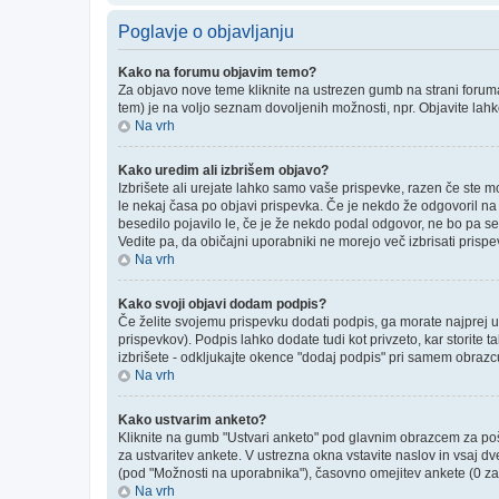
Poglavje o objavljanju
Kako na forumu objavim temo?
Za objavo nove teme kliknite na ustrezen gumb na strani foruma 
tem) je na voljo seznam dovoljenih možnosti, npr. Objavite lah
Na vrh
Kako uredim ali izbrišem objavo?
Izbrišete ali urejate lahko samo vaše prispevke, razen če ste m
le nekaj časa po objavi prispevka. Če je nekdo že odgovoril na v
besedilo pojavilo le, če je že nekdo podal odgovor, ne bo pa se
Vedite pa, da običajni uporabniki ne morejo več izbrisati prisp
Na vrh
Kako svoji objavi dodam podpis?
Če želite svojemu prispevku dodati podpis, ga morate najprej ust
prispevkov). Podpis lahko dodate tudi kot privzeto, kar storite
izbrišete - odkljukajte okence "dodaj podpis" pri samem obrazcu
Na vrh
Kako ustvarim anketo?
Kliknite na gumb "Ustvari anketo" pod glavnim obrazcem za poši
za ustvaritev ankete. V ustrezna okna vstavite naslov in vsaj d
(pod "Možnosti na uporabnika"), časovno omejitev ankete (0 za 
Na vrh