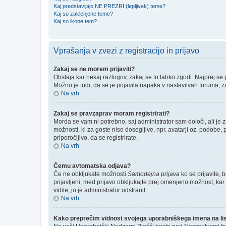
Kaj predstavljajo NE PREZRI (lepljivek) teme?
Kaj so zaklenjene teme?
Kaj so ikone tem?
Vprašanja v zvezi z registracijo in prijavo
Zakaj se ne morem prijaviti?
Obstaja kar nekaj razlogov, zakaj se to lahko zgodi. Najprej se pr
Možno je tudi, da se je pojavila napaka v nastavitvah foruma, z
Na vrh
Zakaj se pravzaprav moram registrirati?
Morda se vam ni potrebno, saj administrator sam določi, ali je
možnosti, ki za goste niso dosegljive, npr. avatarji oz. podobe,
priporočljivo, da se registrirate.
Na vrh
Čemu avtomatska odjava?
Če ne obkljukate možnosti
Samodejna prijava
ko se prijavite, 
prijavljeni, med prijavo obkljukajte prej omenjeno možnost, kar
vidite, jo je administrator odstranil.
Na vrh
Kako preprečim vidnost svojega uporabniškega imena na listi