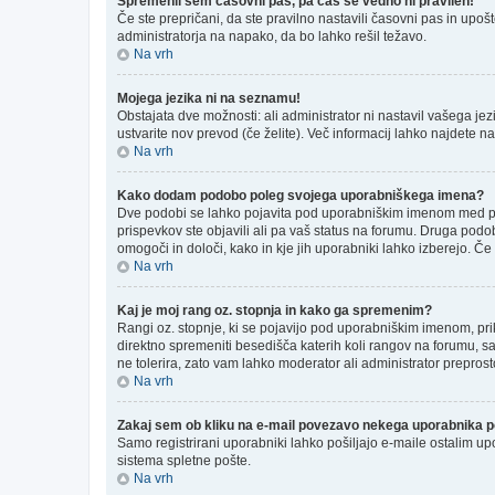
Spremenil sem časovni pas, pa čas še vedno ni pravilen!
Če ste prepričani, da ste pravilno nastavili časovni pas in upo
administratorja na napako, da bo lahko rešil težavo.
Na vrh
Mojega jezika ni na seznamu!
Obstajata dve možnosti: ali administrator ni nastavil vašega jez
ustvarite nov prevod (če želite). Več informacij lahko najdete n
Na vrh
Kako dodam podobo poleg svojega uporabniškega imena?
Dve podobi se lahko pojavita pod uporabniškim imenom med preb
prispevkov ste objavili ali pa vaš status na forumu. Druga podo
omogoči in določi, kako in kje jih uporabniki lahko izberejo. Če
Na vrh
Kaj je moj rang oz. stopnja in kako ga spremenim?
Rangi oz. stopnje, ki se pojavijo pod uporabniškim imenom, prika
direktno spremeniti besedišča katerih koli rangov na forumu, sa
ne tolerira, zato vam lahko moderator ali administrator preprost
Na vrh
Zakaj sem ob kliku na e-mail povezavo nekega uporabnika po
Samo registrirani uporabniki lahko pošiljajo e-maile ostalim u
sistema spletne pošte.
Na vrh