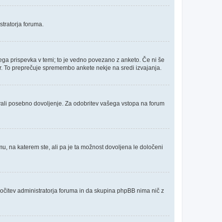
stratorja foruma.
 prvega prispevka v temi; to je vedno povezano z anketo. Če ni še
ator. To preprečuje spremembo ankete nekje na sredi izvajanja.
vali posebno dovoljenje. Za odobritev vašega vstopa na forum
, na katerem ste, ali pa je ta možnost dovoljena le določeni
odločitev administratorja foruma in da skupina phpBB nima nič z