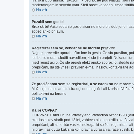
Na vaši Uporabniški Nadzorni Plošči boste pod Nastavitvami 
moderatorjem in seveda vam. Šteti boste kot eden izmed skriti
Na vrh
Pozabil sem geslo!
Brez skrbi! Vaše sedanje geslo sicer ne more biti dobljeno nazaj
zopet lahko prijavili.
Na vrh
Registriral sem se, vendar se ne morem prijaviti!
Najprej preverite uporabniško ime in geslo. Če sta pravilna, p
let, boste morali slediti navodilom, ki ste jih prejeli. Nekateri 
med registracijo. Če ste prejeli elektronsko sporočilo, sledite n
prepričani, da ste vnesli pravilen e-mail naslov, kontaktirajte ad
Na vrh
Že pred časom sem se registriral, a se naenkrat ne morem ve
Možno je, da so administratorji onemogočili ali izbrisali Vaš rač
bolj aktivni na forumu.
Na vrh
Kaj je COPPA?
COPPA oz. Child Online Privacy and Protection Act of 1998 (Akt o
mladostnikov starih pod 13 let, zahteva pisno potrdilo staršev
prepričani, ali se to tiče vas kot nekoga, ki se želi registrirati
ni pravi naslov za kakršna koli pravna vprašanja, razen tistih, 