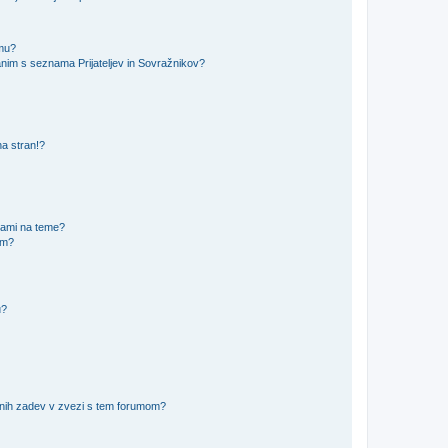
amu?
nim s seznama Prijateljev in Sovražnikov?
na stran!?
nami na teme?
im?
u?
vnih zadev v zvezi s tem forumom?