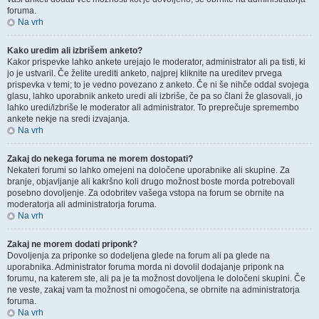
foruma.
Na vrh
Kako uredim ali izbrišem anketo?
Kakor prispevke lahko ankete urejajo le moderator, administrator ali pa tisti, ki
jo je ustvaril. Če želite urediti anketo, najprej kliknite na ureditev prvega
prispevka v temi; to je vedno povezano z anketo. Če ni še nihče oddal svojega
glasu, lahko uporabnik anketo uredi ali izbriše, če pa so člani že glasovali, jo
lahko uredi/izbriše le moderator ali administrator. To preprečuje spremembo
ankete nekje na sredi izvajanja.
Na vrh
Zakaj do nekega foruma ne morem dostopati?
Nekateri forumi so lahko omejeni na določene uporabnike ali skupine. Za
branje, objavljanje ali kakršno koli drugo možnost boste morda potrebovali
posebno dovoljenje. Za odobritev vašega vstopa na forum se obrnite na
moderatorja ali administratorja foruma.
Na vrh
Zakaj ne morem dodati priponk?
Dovoljenja za priponke so dodeljena glede na forum ali pa glede na
uporabnika. Administrator foruma morda ni dovolil dodajanje priponk na
forumu, na katerem ste, ali pa je ta možnost dovoljena le določeni skupini. Če
ne veste, zakaj vam ta možnost ni omogočena, se obrnite na administratorja
foruma.
Na vrh