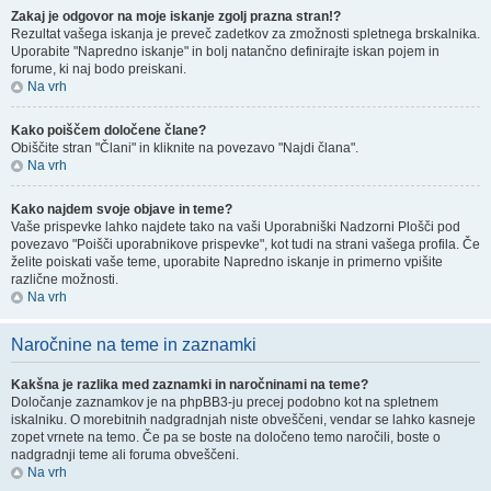
Zakaj je odgovor na moje iskanje zgolj prazna stran!?
Rezultat vašega iskanja je preveč zadetkov za zmožnosti spletnega brskalnika.
Uporabite "Napredno iskanje" in bolj natančno definirajte iskan pojem in
forume, ki naj bodo preiskani.
Na vrh
Kako poiščem določene člane?
Obiščite stran "Člani" in kliknite na povezavo "Najdi člana".
Na vrh
Kako najdem svoje objave in teme?
Vaše prispevke lahko najdete tako na vaši Uporabniški Nadzorni Plošči pod
povezavo "Poišči uporabnikove prispevke", kot tudi na strani vašega profila. Če
želite poiskati vaše teme, uporabite Napredno iskanje in primerno vpišite
različne možnosti.
Na vrh
Naročnine na teme in zaznamki
Kakšna je razlika med zaznamki in naročninami na teme?
Določanje zaznamkov je na phpBB3-ju precej podobno kot na spletnem
iskalniku. O morebitnih nadgradnjah niste obveščeni, vendar se lahko kasneje
zopet vrnete na temo. Če pa se boste na določeno temo naročili, boste o
nadgradnji teme ali foruma obveščeni.
Na vrh