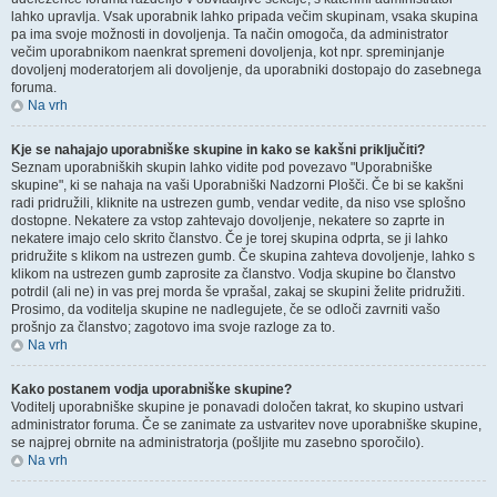
lahko upravlja. Vsak uporabnik lahko pripada večim skupinam, vsaka skupina
pa ima svoje možnosti in dovoljenja. Ta način omogoča, da administrator
večim uporabnikom naenkrat spremeni dovoljenja, kot npr. spreminjanje
dovoljenj moderatorjem ali dovoljenje, da uporabniki dostopajo do zasebnega
foruma.
Na vrh
Kje se nahajajo uporabniške skupine in kako se kakšni priključiti?
Seznam uporabniških skupin lahko vidite pod povezavo "Uporabniške
skupine", ki se nahaja na vaši Uporabniški Nadzorni Plošči. Če bi se kakšni
radi pridružili, kliknite na ustrezen gumb, vendar vedite, da niso vse splošno
dostopne. Nekatere za vstop zahtevajo dovoljenje, nekatere so zaprte in
nekatere imajo celo skrito članstvo. Če je torej skupina odprta, se ji lahko
pridružite s klikom na ustrezen gumb. Če skupina zahteva dovoljenje, lahko s
klikom na ustrezen gumb zaprosite za članstvo. Vodja skupine bo članstvo
potrdil (ali ne) in vas prej morda še vprašal, zakaj se skupini želite pridružiti.
Prosimo, da voditelja skupine ne nadlegujete, če se odloči zavrniti vašo
prošnjo za članstvo; zagotovo ima svoje razloge za to.
Na vrh
Kako postanem vodja uporabniške skupine?
Voditelj uporabniške skupine je ponavadi določen takrat, ko skupino ustvari
administrator foruma. Če se zanimate za ustvaritev nove uporabniške skupine,
se najprej obrnite na administratorja (pošljite mu zasebno sporočilo).
Na vrh