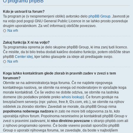
O programu phpBB
Kdo je ustvaril ta forum?
Ta program je (v nespremenjeni obliki) avtorsko delo
phpBB Group
. Javnosti je
na voljo pod pogoji GNU General Public Licence in se lahko prosto posreduje
drugim uporabnikom. Za več informacij obiščite povezavo.
Na vrh
Zakaj funkcija X ni na voljo?
Ta programska oprema je delo skupine phpBB Group, ki ima zanj tudi licenco.
Če mislite, da bi bilo treba dodati kakšno dodatno funkcijo, potem obiščite stran
phpBB
Center idej
, kjer lahko glasujete za ideje ali predlagate svojo.
Na vrh
Koga lahko kontaktiram glede zlorab in pravnih zadev v zvezi s tem
forumom?
Obrnite se na administratorja tega foruma. Če ne najdete njegovega
kontaktnega naslova, se obrnite na enega od moderatorjev in vprašajte koga
morate kontaktirati. Če še vedno ne dobite odziva, se obrnite na lastnika
domene (do podatkov pridete preko
whois lookup
). Če forum gostuje na
brezplačnem serverju (npr. yahoo, free.fr, f2s.com, etc.), se obrnite na njihov
oddelek za zlorabo storitev. Zavedati se morate, da phpBB Group nima
popolnoma nobenega nadzora
in zato ne more biti odgovorna za to, kdo
uporablja njihov forum. Popolnoma nesmiselno je kontaktirati phpBB Group v
zvezi s pravnimi zadevami, ki
niso direktno povezane
s stranjo phpbb.com ali
z njihovo programsko opremo. Če boste vseeno poslali sporočilo phpBB
Group o uporabi njihovega foruma, se zavedajte, da boste v najboljšem