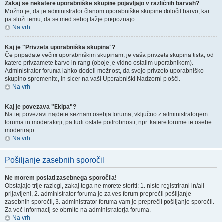
Zakaj se nekatere uporabniške skupine pojavljajo v različnih barvah?
Možno je, da je administrator članom uporabniške skupine določil barvo, kar
pa služi temu, da se med seboj lažje prepoznajo.
Na vrh
Kaj je "Privzeta uporabniška skupina"?
Če pripadate večim uporabniškim skupinam, je vaša privzeta skupina tista, od
katere privzamete barvo in rang (oboje je vidno ostalim uporabnikom).
Administrator foruma lahko dodeli možnost, da svojo privzeto uporabniško
skupino spremenite, in sicer na vaši Uporabniški Nadzorni plošči.
Na vrh
Kaj je povezava "Ekipa"?
Na tej povezavi najdete seznam osebja foruma, vključno z administratorjem
foruma in moderatorji, pa tudi ostale podrobnosti, npr. katere forume te osebe
moderirajo.
Na vrh
Pošiljanje zasebnih sporočil
Ne morem poslati zasebnega sporočila!
Obstajajo trije razlogi, zakaj tega ne morete storiti: 1. niste registrirani in/ali
prijavljeni, 2. administrator foruma je za ves forum preprečil pošiljanje
zasebnih sporočil, 3. administrator foruma vam je preprečil pošiljanje sporočil.
Za več informacij se obrnite na administratorja foruma.
Na vrh