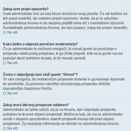
Zakaj sem prejel opozorilo?
Vsak administrator ima za svoj forum določena svoja pravila. Če ste kakšno od
teh pravil prekršili, ste verjetno prejeli opozorilo. Vedite, da je to odločitev
administratorja foruma in da skupina phpBB nima nič z morebitnimi opozorili.
Kontaktirajte administratorja foruma, da vam pojasni, zakaj ste prejeli obvestilo.
Na vrh
Kako lahko o objavah poročam moderatorju?
Če je administrator to možnost omogočil, bi morali gumb za poročanje o
prispevku videti poleg prispevka, ki ga želite prijaviti. Klik na ta gumb vas bo
popeljal skozi potrebne korake, ki jih morate opraviti.
Na vrh
Čemu v objavljanju tem služi gumb "Shrani"?
To vam omogoča, da nedokončan prispevek shranite in ga kasneje dopolnite
ter predložite. Za ponovno naložitev shranjenega prispevka obiščite
Uporabniško Nadzorno Ploščo.
Na vrh
Zakaj mora biti moj prispevek odobren?
Administrator se lahko odloči, da je na forumu, kjer objavljate prispevke,
potrebno le-te pred objavo pregledati. Možno je tudi, da vas je administrator
uvrstil v skupino uporabnikov, katerih prispevki morajo biti pred objavo
pregledani. Za nadaljnje informacije se obrnite na administratorja foruma.
Na vrh