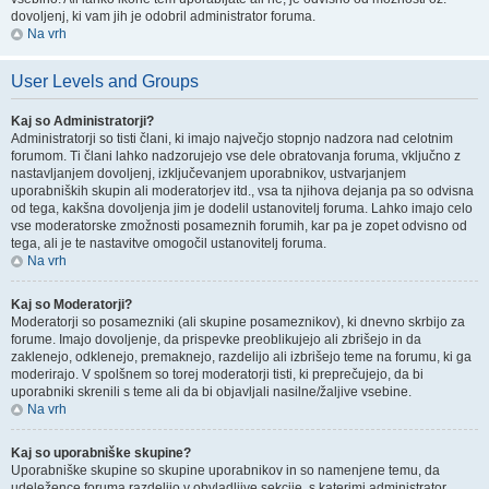
dovoljenj, ki vam jih je odobril administrator foruma.
Na vrh
User Levels and Groups
Kaj so Administratorji?
Administratorji so tisti člani, ki imajo največjo stopnjo nadzora nad celotnim
forumom. Ti člani lahko nadzorujejo vse dele obratovanja foruma, vključno z
nastavljanjem dovoljenj, izključevanjem uporabnikov, ustvarjanjem
uporabniških skupin ali moderatorjev itd., vsa ta njihova dejanja pa so odvisna
od tega, kakšna dovoljenja jim je dodelil ustanovitelj foruma. Lahko imajo celo
vse moderatorske zmožnosti posameznih forumih, kar pa je zopet odvisno od
tega, ali je te nastavitve omogočil ustanovitelj foruma.
Na vrh
Kaj so Moderatorji?
Moderatorji so posamezniki (ali skupine posameznikov), ki dnevno skrbijo za
forume. Imajo dovoljenje, da prispevke preoblikujejo ali zbrišejo in da
zaklenejo, odklenejo, premaknejo, razdelijo ali izbrišejo teme na forumu, ki ga
moderirajo. V spolšnem so torej moderatorji tisti, ki preprečujejo, da bi
uporabniki skrenili s teme ali da bi objavljali nasilne/žaljive vsebine.
Na vrh
Kaj so uporabniške skupine?
Uporabniške skupine so skupine uporabnikov in so namenjene temu, da
udeležence foruma razdelijo v obvladljive sekcije, s katerimi administrator