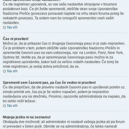
Če ste registriran uporabnik, so vse vaše nastavitve shranjene v forumovi
podatkovni bazi. Če jih želite spremeniti, obiščite stran svoje Uporabniške
Nadzorne Plošče (povezavo ponavadi najdete na vrhu strani foruma poleg še
nekaterih povezav). Ta sistem vam bo omogočil spremembo vseh vaših
nastavitev.
Na vrh
Čas ni pravilen!
Možno je, da je prikazan čas iz drugega časovnega pasu in je zato nepravilen.
Če je problem v tem, potem obiščite vašo Uporabniško Nadzorno Ploščo in
spremenite časovni pas na vam ustreznega, npr. na London, Pariz, New York,
Sydney itd. Vedite pa, da je spreminjanje časovnega pasu možno le za
registrirane uporabnike, kakor tudi za večino ostalih nastavitev. Če torej še
niste registrirani, je sedaj dobra priložnost, da se.
Na vrh
Spremenil sem časovni pas, pa čas še vedno ni pravilen!
Če ste prepričani, da ste pravilno nastavili časovni pas in upoštevali poletni oz.
zimski premik ure, čas pa je še vedno napačen, potem je nepravilno
nastavljena ura na strežniku. Prosimo, opozorite administratorja na napako, da
bo lahko rešil težavo.
Na vrh
Mojega jezika ni na seznamu!
Obstajata dve možnosti: ali administrator ni nastavil vašega jezika ali pa forum
ni preveden v želen jezik. Obrnite se na administratorja, če lahko namesti