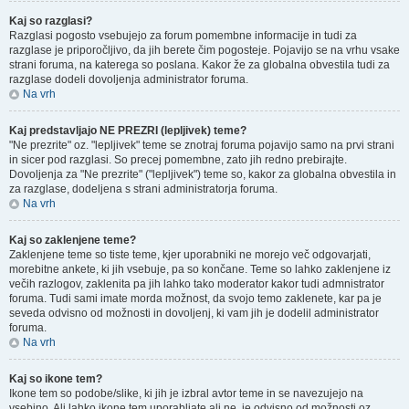
Kaj so razglasi?
Razglasi pogosto vsebujejo za forum pomembne informacije in tudi za
razglase je priporočljivo, da jih berete čim pogosteje. Pojavijo se na vrhu vsake
strani foruma, na katerega so poslana. Kakor že za globalna obvestila tudi za
razglase dodeli dovoljenja administrator foruma.
Na vrh
Kaj predstavljajo NE PREZRI (lepljivek) teme?
"Ne prezrite" oz. "lepljivek" teme se znotraj foruma pojavijo samo na prvi strani
in sicer pod razglasi. So precej pomembne, zato jih redno prebirajte.
Dovoljenja za "Ne prezrite" ("lepljivek") teme so, kakor za globalna obvestila in
za razglase, dodeljena s strani administratorja foruma.
Na vrh
Kaj so zaklenjene teme?
Zaklenjene teme so tiste teme, kjer uporabniki ne morejo več odgovarjati,
morebitne ankete, ki jih vsebuje, pa so končane. Teme so lahko zaklenjene iz
večih razlogov, zaklenita pa jih lahko tako moderator kakor tudi admnistrator
foruma. Tudi sami imate morda možnost, da svojo temo zaklenete, kar pa je
seveda odvisno od možnosti in dovoljenj, ki vam jih je dodelil administrator
foruma.
Na vrh
Kaj so ikone tem?
Ikone tem so podobe/slike, ki jih je izbral avtor teme in se navezujejo na
vsebino. Ali lahko ikone tem uporabljate ali ne, je odvisno od možnosti oz.