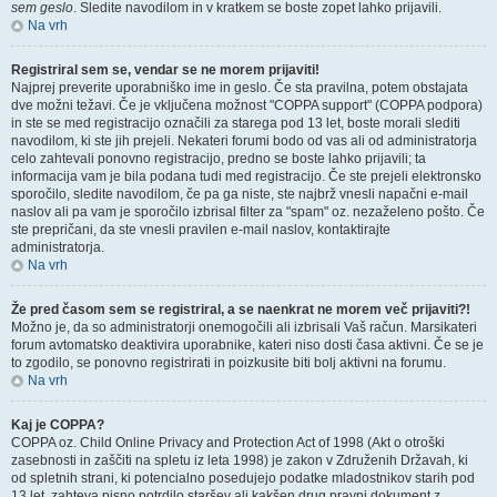
sem geslo
. Sledite navodilom in v kratkem se boste zopet lahko prijavili.
Na vrh
Registriral sem se, vendar se ne morem prijaviti!
Najprej preverite uporabniško ime in geslo. Če sta pravilna, potem obstajata
dve možni težavi. Če je vključena možnost "COPPA support" (COPPA podpora)
in ste se med registracijo označili za starega pod 13 let, boste morali slediti
navodilom, ki ste jih prejeli. Nekateri forumi bodo od vas ali od administratorja
celo zahtevali ponovno registracijo, predno se boste lahko prijavili; ta
informacija vam je bila podana tudi med registracijo. Če ste prejeli elektronsko
sporočilo, sledite navodilom, če pa ga niste, ste najbrž vnesli napačni e-mail
naslov ali pa vam je sporočilo izbrisal filter za "spam" oz. nezaželeno pošto. Če
ste prepričani, da ste vnesli pravilen e-mail naslov, kontaktirajte
administratorja.
Na vrh
Že pred časom sem se registriral, a se naenkrat ne morem več prijaviti?!
Možno je, da so administratorji onemogočili ali izbrisali Vaš račun. Marsikateri
forum avtomatsko deaktivira uporabnike, kateri niso dosti časa aktivni. Če se je
to zgodilo, se ponovno registrirati in poizkusite biti bolj aktivni na forumu.
Na vrh
Kaj je COPPA?
COPPA oz. Child Online Privacy and Protection Act of 1998 (Akt o otroški
zasebnosti in zaščiti na spletu iz leta 1998) je zakon v Združenih Državah, ki
od spletnih strani, ki potencialno posedujejo podatke mladostnikov starih pod
13 let, zahteva pisno potrdilo staršev ali kakšen drug pravni dokument z