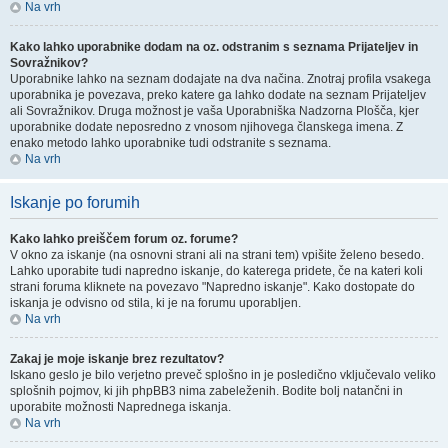
Na vrh
Kako lahko uporabnike dodam na oz. odstranim s seznama Prijateljev in
Sovražnikov?
Uporabnike lahko na seznam dodajate na dva načina. Znotraj profila vsakega
uporabnika je povezava, preko katere ga lahko dodate na seznam Prijateljev
ali Sovražnikov. Druga možnost je vaša Uporabniška Nadzorna Plošča, kjer
uporabnike dodate neposredno z vnosom njihovega članskega imena. Z
enako metodo lahko uporabnike tudi odstranite s seznama.
Na vrh
Iskanje po forumih
Kako lahko preiščem forum oz. forume?
V okno za iskanje (na osnovni strani ali na strani tem) vpišite želeno besedo.
Lahko uporabite tudi napredno iskanje, do katerega pridete, če na kateri koli
strani foruma kliknete na povezavo "Napredno iskanje". Kako dostopate do
iskanja je odvisno od stila, ki je na forumu uporabljen.
Na vrh
Zakaj je moje iskanje brez rezultatov?
Iskano geslo je bilo verjetno preveč splošno in je posledično vključevalo veliko
splošnih pojmov, ki jih phpBB3 nima zabeleženih. Bodite bolj natančni in
uporabite možnosti Naprednega iskanja.
Na vrh