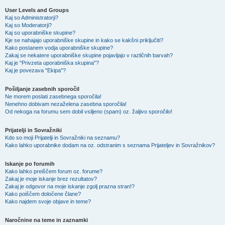
User Levels and Groups
Kaj so Administratorji?
Kaj so Moderatorji?
Kaj so uporabniške skupine?
Kje se nahajajo uporabniške skupine in kako se kakšni priključiti?
Kako postanem vodja uporabniške skupine?
Zakaj se nekatere uporabniške skupine pojavljajo v različnih barvah?
Kaj je "Privzeta uporabniška skupina"?
Kaj je povezava "Ekipa"?
Pošiljanje zasebnih sporočil
Ne morem poslati zasebnega sporočila!
Nenehno dobivam nezaželena zasebna sporočila!
Od nekoga na forumu sem dobil vsiljeno (spam) oz. žaljivo sporočilo!
Prijatelji in Sovražniki
Kdo so moji Prijatelji in Sovražniki na seznamu?
Kako lahko uporabnike dodam na oz. odstranim s seznama Prijateljev in Sovražnikov?
Iskanje po forumih
Kako lahko preiščem forum oz. forume?
Zakaj je moje iskanje brez rezultatov?
Zakaj je odgovor na moje iskanje zgolj prazna stran!?
Kako poiščem določene člane?
Kako najdem svoje objave in teme?
Naročnine na teme in zaznamki