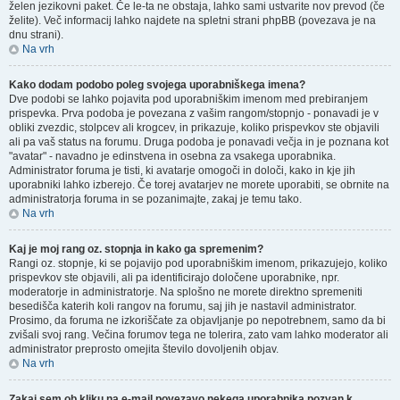
želen jezikovni paket. Če le-ta ne obstaja, lahko sami ustvarite nov prevod (če
želite). Več informacij lahko najdete na spletni strani phpBB (povezava je na
dnu strani).
Na vrh
Kako dodam podobo poleg svojega uporabniškega imena?
Dve podobi se lahko pojavita pod uporabniškim imenom med prebiranjem
prispevka. Prva podoba je povezana z vašim rangom/stopnjo - ponavadi je v
obliki zvezdic, stolpcev ali krogcev, in prikazuje, koliko prispevkov ste objavili
ali pa vaš status na forumu. Druga podoba je ponavadi večja in je poznana kot
"avatar" - navadno je edinstvena in osebna za vsakega uporabnika.
Administrator foruma je tisti, ki avatarje omogoči in določi, kako in kje jih
uporabniki lahko izberejo. Če torej avatarjev ne morete uporabiti, se obrnite na
administratorja foruma in se pozanimajte, zakaj je temu tako.
Na vrh
Kaj je moj rang oz. stopnja in kako ga spremenim?
Rangi oz. stopnje, ki se pojavijo pod uporabniškim imenom, prikazujejo, koliko
prispevkov ste objavili, ali pa identificirajo določene uporabnike, npr.
moderatorje in administratorje. Na splošno ne morete direktno spremeniti
besedišča katerih koli rangov na forumu, saj jih je nastavil administrator.
Prosimo, da foruma ne izkoriščate za objavljanje po nepotrebnem, samo da bi
zvišali svoj rang. Večina forumov tega ne tolerira, zato vam lahko moderator ali
administrator preprosto omejita število dovoljenih objav.
Na vrh
Zakaj sem ob kliku na e-mail povezavo nekega uporabnika pozvan k