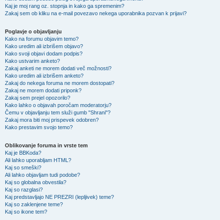
Kaj je moj rang oz. stopnja in kako ga spremenim?
Zakaj sem ob kliku na e-mail povezavo nekega uporabnika pozvan k prijavi?
Poglavje o objavljanju
Kako na forumu objavim temo?
Kako uredim ali izbrišem objavo?
Kako svoji objavi dodam podpis?
Kako ustvarim anketo?
Zakaj anketi ne morem dodati več možnosti?
Kako uredim ali izbrišem anketo?
Zakaj do nekega foruma ne morem dostopati?
Zakaj ne morem dodati priponk?
Zakaj sem prejel opozorilo?
Kako lahko o objavah poročam moderatorju?
Čemu v objavljanju tem služi gumb "Shrani"?
Zakaj mora biti moj prispevek odobren?
Kako prestavim svojo temo?
Oblikovanje foruma in vrste tem
Kaj je BBKoda?
Ali lahko uporabljam HTML?
Kaj so smeški?
Ali lahko objavljam tudi podobe?
Kaj so globalna obvestila?
Kaj so razglasi?
Kaj predstavljajo NE PREZRI (lepljivek) teme?
Kaj so zaklenjene teme?
Kaj so ikone tem?