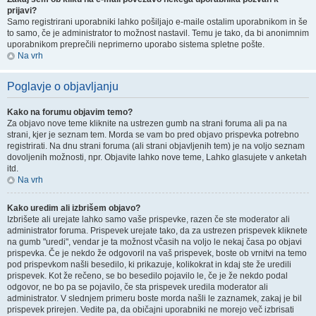
prijavi?
Samo registrirani uporabniki lahko pošiljajo e-maile ostalim uporabnikom in še
to samo, če je administrator to možnost nastavil. Temu je tako, da bi anonimnim
uporabnikom preprečili neprimerno uporabo sistema spletne pošte.
Na vrh
Poglavje o objavljanju
Kako na forumu objavim temo?
Za objavo nove teme kliknite na ustrezen gumb na strani foruma ali pa na
strani, kjer je seznam tem. Morda se vam bo pred objavo prispevka potrebno
registrirati. Na dnu strani foruma (ali strani objavljenih tem) je na voljo seznam
dovoljenih možnosti, npr. Objavite lahko nove teme, Lahko glasujete v anketah
itd.
Na vrh
Kako uredim ali izbrišem objavo?
Izbrišete ali urejate lahko samo vaše prispevke, razen če ste moderator ali
administrator foruma. Prispevek urejate tako, da za ustrezen prispevek kliknete
na gumb "uredi", vendar je ta možnost včasih na voljo le nekaj časa po objavi
prispevka. Če je nekdo že odgovoril na vaš prispevek, boste ob vrnitvi na temo
pod prispevkom našli besedilo, ki prikazuje, kolikokrat in kdaj ste že uredili
prispevek. Kot že rečeno, se bo besedilo pojavilo le, če je že nekdo podal
odgovor, ne bo pa se pojavilo, če sta prispevek uredila moderator ali
administrator. V slednjem primeru boste morda našli le zaznamek, zakaj je bil
prispevek prirejen. Vedite pa, da običajni uporabniki ne morejo več izbrisati