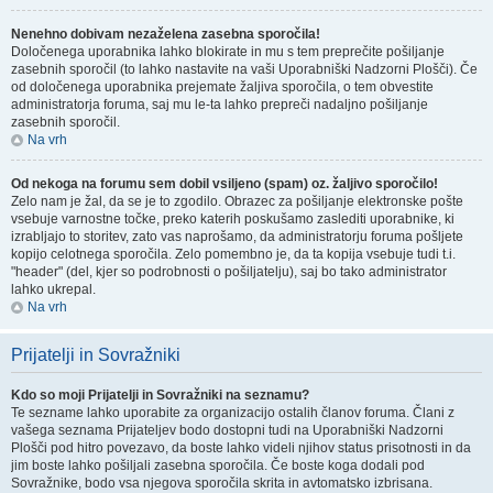
Nenehno dobivam nezaželena zasebna sporočila!
Določenega uporabnika lahko blokirate in mu s tem preprečite pošiljanje
zasebnih sporočil (to lahko nastavite na vaši Uporabniški Nadzorni Plošči). Če
od določenega uporabnika prejemate žaljiva sporočila, o tem obvestite
administratorja foruma, saj mu le-ta lahko prepreči nadaljno pošiljanje
zasebnih sporočil.
Na vrh
Od nekoga na forumu sem dobil vsiljeno (spam) oz. žaljivo sporočilo!
Zelo nam je žal, da se je to zgodilo. Obrazec za pošiljanje elektronske pošte
vsebuje varnostne točke, preko katerih poskušamo zaslediti uporabnike, ki
izrabljajo to storitev, zato vas naprošamo, da administratorju foruma pošljete
kopijo celotnega sporočila. Zelo pomembno je, da ta kopija vsebuje tudi t.i.
"header" (del, kjer so podrobnosti o pošiljatelju), saj bo tako administrator
lahko ukrepal.
Na vrh
Prijatelji in Sovražniki
Kdo so moji Prijatelji in Sovražniki na seznamu?
Te sezname lahko uporabite za organizacijo ostalih članov foruma. Člani z
vašega seznama Prijateljev bodo dostopni tudi na Uporabniški Nadzorni
Plošči pod hitro povezavo, da boste lahko videli njihov status prisotnosti in da
jim boste lahko pošiljali zasebna sporočila. Če boste koga dodali pod
Sovražnike, bodo vsa njegova sporočila skrita in avtomatsko izbrisana.