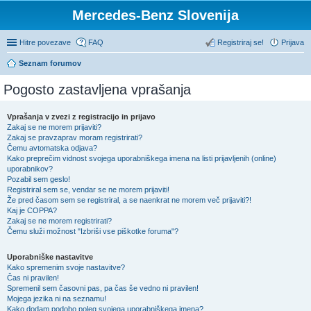
Mercedes-Benz Slovenija
Hitre povezave
FAQ
Registriraj se!
Prijava
Seznam forumov
Pogosto zastavljena vprašanja
Vprašanja v zvezi z registracijo in prijavo
Zakaj se ne morem prijaviti?
Zakaj se pravzaprav moram registrirati?
Čemu avtomatska odjava?
Kako preprečim vidnost svojega uporabniškega imena na listi prijavljenih (online)
uporabnikov?
Pozabil sem geslo!
Registriral sem se, vendar se ne morem prijaviti!
Že pred časom sem se registriral, a se naenkrat ne morem več prijaviti?!
Kaj je COPPA?
Zakaj se ne morem registrirati?
Čemu služi možnost "Izbriši vse piškotke foruma"?
Uporabniške nastavitve
Kako spremenim svoje nastavitve?
Čas ni pravilen!
Spremenil sem časovni pas, pa čas še vedno ni pravilen!
Mojega jezika ni na seznamu!
Kako dodam podobo poleg svojega uporabniškega imena?