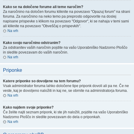
Kako se na določene forume ali teme naročim?
Za naročnino na določen forumu kliknite na povezavo "Opazuj forum" na strani
foruma. Za naročnino na neko temo pa preprosto odgovorite na doslej
napisane prispevke s klikom na povezavo "Odgovor", ki se nahaja v temi sami
ali kliknite na povezavo "Obveščaj o prispevkih".
Na vrh
Kako svojo naročnino odstranim?
Za odstranitev vaših naročnin pojdite na vašo Uporabniško Nadzorno Ploščo
in sledite povezavam do vaših naročnin.
Na vrh
Priponke
Katere priponke so dovoljene na tem forumu?
Vsak administrator foruma lahko določene tipe priponk dovoli ali pa ne. Če ne
veste, kaj je dovoljeno naložiti in kaj ne, se obrnite na administratorja foruma.
Na vrh
Kako najdem svoje priponke?
Če želite najti seznam priponk, ki ste jih naložili, pojdite na vašo Uporabniško
Nadzorno Ploščo in sledite povezavam do dela o priponkah.
Na vrh