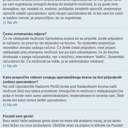
pa vam registracija omogoči dostop do dodatnih možnosti, ki za goste niso
dosegljive, npr. avatarji oz. podobe, pošiljanje zasebnih sporočil, prejemanje
sporočil ostalih uporabnikov, opisi skupin uporabnikov itd. in ker vam bo vzelo
le kakšno minuto, je priporočljivo, da se registrirate.
Na vrh
Čemu avtomatska odjava?
Če ne obkljukate možnosti
Samodejna prijava
ko se prijavite, boste prijavljeni
le začasno, se pravi ko ste dejansko na forumu. Ta nastavitev preprečuje
morebitno zlorabo vašega računa. Če želite ostati prijavljeni, med prijavo
obkljukajte prej omenjeno možnost, kar pa vam odsvetujemo, če do foruma
dostopate s tujega računalnika, npr. v knjižnici, internetnem "kafiču", študentski
računalnici itd. Če možnosti ne vidite, jo je administrator odstranil.
Na vrh
Kako preprečim vidnost svojega uporabniškega imena na listi prijavljenih
(online) uporabnikov?
Na vaši Uporabniški Nadzorni Plošči boste pod Nastavitvami foruma našli
možnost
Skrij moj status prisotnosti
. Omogočite to možnost z obkljukanjem
Da
polja in boste vidni samo administratorjem, moderatorjem in seveda vam. Šteti
boste kot eden izmed skritih uporabnikov.
Na vrh
Pozabil sem geslo!
Brez skrbi! Vaše sedanje geslo sicer ne more biti dobljeno nazaj, je pa lahko
brez težav na novo postavljeno. Obiščite stran za prijavo in kliknite na
Pozabil