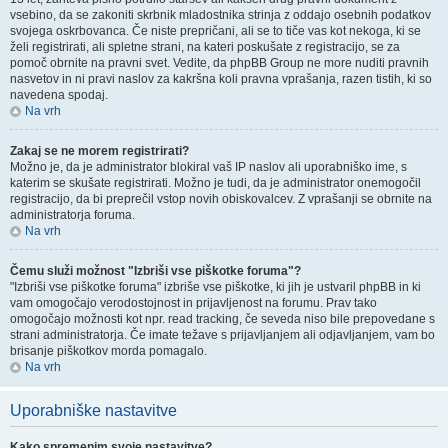
vsebino, da se zakoniti skrbnik mladostnika strinja z oddajo osebnih podatkov
svojega oskrbovanca. Če niste prepričani, ali se to tiče vas kot nekoga, ki se
želi registrirati, ali spletne strani, na kateri poskušate z registracijo, se za
pomoč obrnite na pravni svet. Vedite, da phpBB Group ne more nuditi pravnih
nasvetov in ni pravi naslov za kakršna koli pravna vprašanja, razen tistih, ki so
navedena spodaj.
Na vrh
Zakaj se ne morem registrirati?
Možno je, da je administrator blokiral vaš IP naslov ali uporabniško ime, s
katerim se skušate registrirati. Možno je tudi, da je administrator onemogočil
registracijo, da bi preprečil vstop novih obiskovalcev. Z vprašanji se obrnite na
administratorja foruma.
Na vrh
Čemu služi možnost "Izbriši vse piškotke foruma"?
"Izbriši vse piškotke foruma" izbriše vse piškotke, ki jih je ustvaril phpBB in ki
vam omogočajo verodostojnost in prijavljenost na forumu. Prav tako
omogočajo možnosti kot npr. read tracking, če seveda niso bile prepovedane s
strani administratorja. Če imate težave s prijavljanjem ali odjavljanjem, vam bo
brisanje piškotkov morda pomagalo.
Na vrh
Uporabniške nastavitve
Kako spremenim svoje nastavitve?