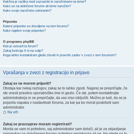
Kakšna je razlika med zaznamki in naročninami na teme?
Kako se na določene forume ali teme naročim?
Kako svojo naročnino odstranim?
Priponke
Katere priponke so dovoljene na tem forumu?
Kako najdem svoje priponke?
O programu phpBB
Kdo je ustvaril ta forum?
Zakaj funkcija X ni na voljo?
Koga lahko kontaktiram glede zlorab in pravnih zadev v zvezi s tem forumom?
Vprašanja v zvezi z registracijo in prijavo
Zakaj se ne morem prijaviti?
Obstaja kar nekaj razlogov, zakaj se to lahko zgodi. Najprej se prepričajte, če
ste vnesli pravilno uporabniško ime in geslo. Če ste, potem kontaktirajte
administratorja in se prepričajte, da vas niso izključili. Možno je tudi, da se je
pojavila napaka v nastavitvah foruma, za kar pa bo moral poskrbeti sam
administrator.
Na vrh
Zakaj se pravzaprav moram registrirati?
Morda se vam ni potrebno, saj administrator sam določi, ali je za objavljanje
prispevkov na določenem forumu potrebna registracija ali ne. Ne glede na to