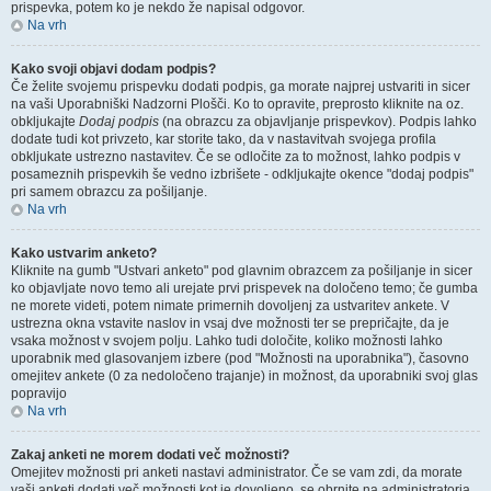
prispevka, potem ko je nekdo že napisal odgovor.
Na vrh
Kako svoji objavi dodam podpis?
Če želite svojemu prispevku dodati podpis, ga morate najprej ustvariti in sicer
na vaši Uporabniški Nadzorni Plošči. Ko to opravite, preprosto kliknite na oz.
obkljukajte
Dodaj podpis
(na obrazcu za objavljanje prispevkov). Podpis lahko
dodate tudi kot privzeto, kar storite tako, da v nastavitvah svojega profila
obkljukate ustrezno nastavitev. Če se odločite za to možnost, lahko podpis v
posameznih prispevkih še vedno izbrišete - odkljukajte okence "dodaj podpis"
pri samem obrazcu za pošiljanje.
Na vrh
Kako ustvarim anketo?
Kliknite na gumb "Ustvari anketo" pod glavnim obrazcem za pošiljanje in sicer
ko objavljate novo temo ali urejate prvi prispevek na določeno temo; če gumba
ne morete videti, potem nimate primernih dovoljenj za ustvaritev ankete. V
ustrezna okna vstavite naslov in vsaj dve možnosti ter se prepričajte, da je
vsaka možnost v svojem polju. Lahko tudi določite, koliko možnosti lahko
uporabnik med glasovanjem izbere (pod "Možnosti na uporabnika"), časovno
omejitev ankete (0 za nedoločeno trajanje) in možnost, da uporabniki svoj glas
popravijo
Na vrh
Zakaj anketi ne morem dodati več možnosti?
Omejitev možnosti pri anketi nastavi administrator. Če se vam zdi, da morate
vaši anketi dodati več možnosti kot je dovoljeno, se obrnite na administratorja