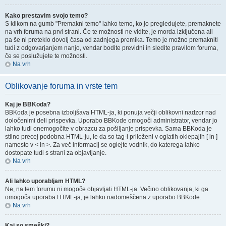
Kako prestavim svojo temo?
S klikom na gumb "Premakni temo" lahko temo, ko jo pregledujete, premaknete
na vrh foruma na prvi strani. Če te možnosti ne vidite, je morda izključena ali
pa še ni preteklo dovolj časa od zadnjega premika. Temo je možno premakniti
tudi z odgovarjanjem nanjo, vendar bodite previdni in sledite pravilom foruma,
če se poslužujete te možnosti.
Na vrh
Oblikovanje foruma in vrste tem
Kaj je BBKoda?
BBKoda je posebna izboljšava HTML-ja, ki ponuja večji oblikovni nadzor nad
določenimi deli prispevka. Uporabo BBKode omogoči administrator, vendar jo
lahko tudi onemogočite v obrazcu za pošiljanje prispevka. Sama BBKoda je
stilno precej podobna HTML-ju, le da so tag-i priloženi v oglatih oklepajih [ in ]
namesto v < in >. Za več informacij se oglejte vodnik, do katerega lahko
dostopate tudi s strani za objavljanje.
Na vrh
Ali lahko uporabljam HTML?
Ne, na tem forumu ni mogoče objavljati HTML-ja. Večino oblikovanja, ki ga
omogoča uporaba HTML-ja, je lahko nadomeščena z uporabo BBKode.
Na vrh
Kaj so smeški?