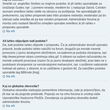
Smeški oz. angleško Smilies so majhne podobe, ki jih lahko uporabljate za
izražanje čustev, npr. :) pomeni veselje, medtem ko :( nakazuje žalost. Celoten
seznam smeškov lahko vidite na obrazcu za pošiljanje. Ne uporabljajte jih
prekomerno, saj lahko prispevek tako hitro postane neberljiv, moderator pa bo
izbrisal vaše smeške ali pa kar celoten prispevek. Administrator foruma je
morda celo nastavil številčno omejitev uporabe smeškov, ki jih lahko v
prispevku uporabite.
Na vrh
Ali lahko objavljam tudi podobe?
Da, tudi podobe lahko objavite v prispevku. Če je administrator dovolil uporabo
priponk, boste podobo lahko naložili na forum, drugače pa morate navesti
povezavo z javno dostopnim strežnikom, na katerem je podoba shranjena, npr.
http://www.primer-strani.com/moja-slika.gif. S slikami na vašem računalniku ne
morete ustvariti povezave (razen če je javno dostopen strežnik), prav tako ne s
podobami shranjenimi za verodostojnimi mehanizmi, npr. s poštnimi nabiralniki
hotmail ali yahoo, s stranmi, ki so zaščitene z geslom itd. Za naložitev podobe
uporabite tag BBKode [img].
Na vrh
Kaj so globalna obvestila?
Globalna obvestila vsebujejo pomembne informacije, zato je priporočljivo, da
jih kar se da pogosto prebirate. Pojavijo se na vrhu foruma in znotraj vaše
Uporabniške Nadzorne Plošče. Dovoljenja za globalna obvestila dodeli
administrator foruma.
Na vrh