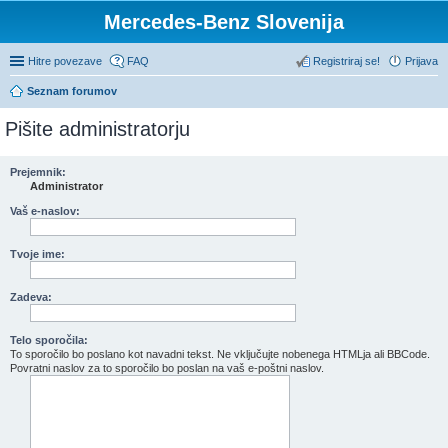
Mercedes-Benz Slovenija
Hitre povezave
FAQ
Registriraj se!
Prijava
Seznam forumov
Pišite administratorju
Prejemnik:
Administrator
Vaš e-naslov:
Tvoje ime:
Zadeva:
Telo sporočila:
To sporočilo bo poslano kot navadni tekst. Ne vključujte nobenega HTMLja ali BBCode.
Povratni naslov za to sporočilo bo poslan na vaš e-poštni naslov.