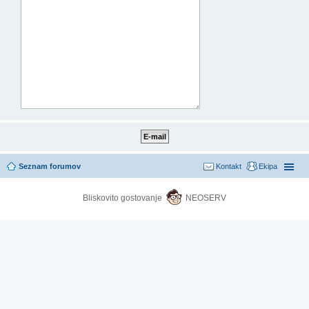
Seznam forumov
Kontakt
Ekipa
Bliskovito gostovanje
NEOSERV