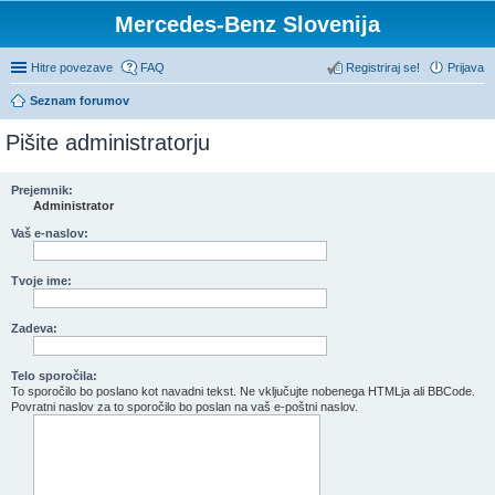
Mercedes-Benz Slovenija
Hitre povezave
FAQ
Registriraj se!
Prijava
Seznam forumov
Pišite administratorju
Prejemnik:
Administrator
Vaš e-naslov:
Tvoje ime:
Zadeva:
Telo sporočila:
To sporočilo bo poslano kot navadni tekst. Ne vključujte nobenega HTMLja ali BBCode.
Povratni naslov za to sporočilo bo poslan na vaš e-poštni naslov.