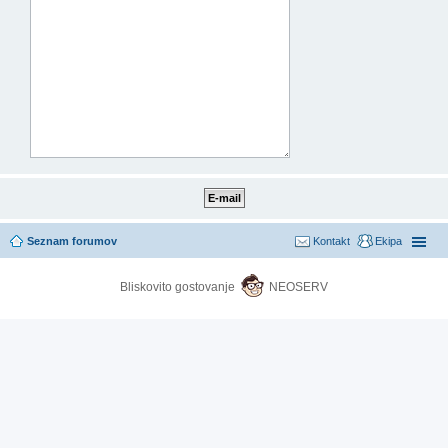
Seznam forumov
Kontakt
Ekipa
Bliskovito gostovanje
NEOSERV