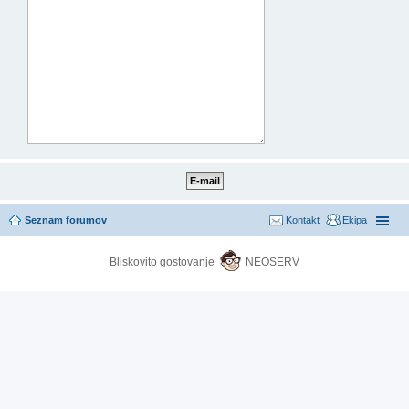
Seznam forumov
Kontakt
Ekipa
Bliskovito gostovanje
NEOSERV