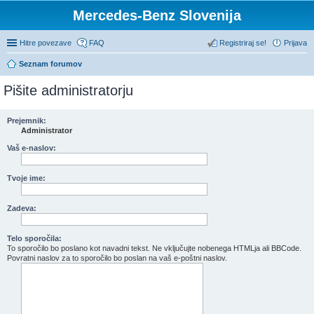
Mercedes-Benz Slovenija
Hitre povezave
FAQ
Registriraj se!
Prijava
Seznam forumov
Pišite administratorju
Prejemnik:
Administrator
Vaš e-naslov:
Tvoje ime:
Zadeva:
Telo sporočila:
To sporočilo bo poslano kot navadni tekst. Ne vključujte nobenega HTMLja ali BBCode.
Povratni naslov za to sporočilo bo poslan na vaš e-poštni naslov.