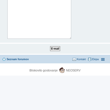
Seznam forumov
Kontakt
Ekipa
Bliskovito gostovanje
NEOSERV