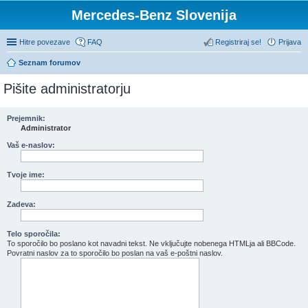
Mercedes-Benz Slovenija
Hitre povezave
FAQ
Registriraj se!
Prijava
Seznam forumov
Pišite administratorju
Prejemnik:
Administrator
Vaš e-naslov:
Tvoje ime:
Zadeva:
Telo sporočila:
To sporočilo bo poslano kot navadni tekst. Ne vključujte nobenega HTMLja ali BBCode.
Povratni naslov za to sporočilo bo poslan na vaš e-poštni naslov.