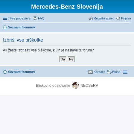
Mercedes-Benz Slovenija
Hitre povezave
FAQ
Registriraj se!
Prijava
Seznam forumov
Izbriši vse piškotke
Ali želite izbrisati vse piškotke, ki jih je nastavil ta forum?
Seznam forumov
Kontakt
Ekipa
Bliskovito gostovanje
NEOSERV