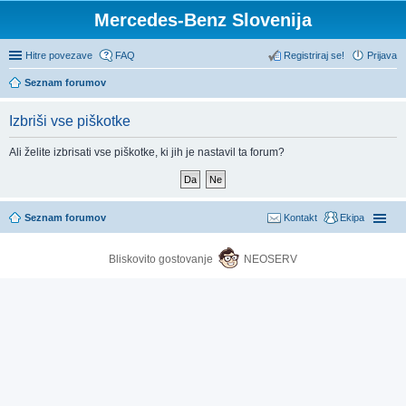
Mercedes-Benz Slovenija
Hitre povezave
FAQ
Registriraj se!
Prijava
Seznam forumov
Izbriši vse piškotke
Ali želite izbrisati vse piškotke, ki jih je nastavil ta forum?
Seznam forumov
Kontakt
Ekipa
Bliskovito gostovanje
NEOSERV