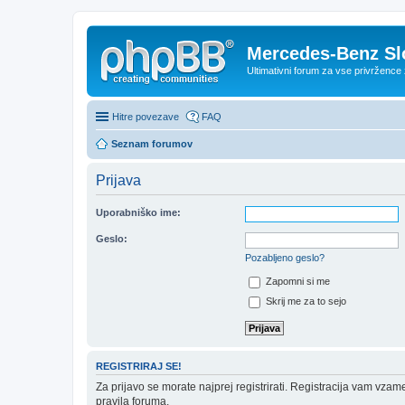
Mercedes-Benz Sl
Ultimativni forum za vse privržen
Hitre povezave
FAQ
Seznam forumov
Prijava
Uporabniško ime:
Geslo:
Pozabljeno geslo?
Zapomni si me
Skrij me za to sejo
REGISTRIRAJ SE!
Za prijavo se morate najprej registrirati. Registracija vam vzam
pravila foruma.