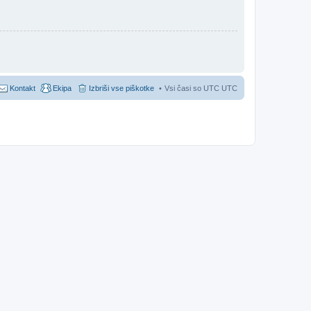
Kontakt
Ekipa
Izbriši vse piškotke
Vsi časi so UTC UTC