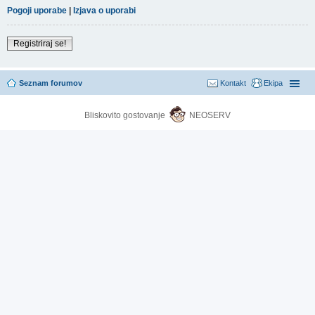
Pogoji uporabe
|
Izjava o uporabi
Registriraj se!
Seznam forumov
Kontakt
Ekipa
Bliskovito gostovanje
NEOSERV