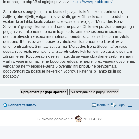
informacije o phpBB si oglejte povezavo:
https://www.phpbb.com/
.
Strinjate se s pogojem, da ne boste objavljali kakršnih koli neprimernih,
žaljivih, obrekljivih, vulgarnih, sovražnih, grozečih, seksualnih in podobnih
vsebin, ki bi lahko kršile zakone tako vaše države, kjer “Mercedes-Benz
Slovenija” gostuje, kot tudi mednarodno pravo. Ob kršitvi pravkar omenjenega
pogoja vas lahko nemudoma in trajno odstranimo iz sistema in sicer na
podlagi obvestila vašega internetnega ponudnika ali če se bo to nam zdelo
potrebno. IP naslov vseh objav je zabeležen, kar pripomore k uveljavitvi
omenjenih zahtev. Strinjate se, da ima “Mercedes-Benz Slovenija” pravico
odstraniti, urejati, premakniti ali zapreti katero koli temo in ob času, ki se nam
zdi primeren. Kot uporabnik se strinjate, da se vaše objavljene vsebine shrani
v arhiv. Vaše informacije ne bodo posredovane naprej brez vašega dovoljenja,
vendar pa ne “Mercedes-Benz Slovenija” niti phpBB ne prevzemata
odgovornosti za poskuse hekerskih vdorov, s katerimi bi lahko prišli do
podatkov.
Seznam forumov
Kontakt
Ekipa
Bliskovito gostovanje
NEOSERV