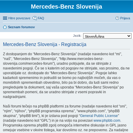
Mercedes-Benz Slovenija
Hitre povezave
FAQ
Prijava
Seznam forumov
Jezik:
Mercedes-Benz Slovenija - Registracija
Z dostopanjem do “Mercedes-Benz Slovenija” (nadalje navedeno kot “mi”,
“naš”, “Mercedes-Benz Slovenija”, “http://www.mercedes-benz-
slovenija.com/mercedes-forum”), uradno potrjujete, da se strinjate z
navedenimi pogoji. Če se s katerim od pogojev ne strinjate, vas prosimo, da ne
uporabljate oz. dostopate do “Mercedes-Benz Slovenija”. Pogoje lahko
kadarkoli spremenimo in potrudili se bomo po najboljših močeh, da vas o
morebitnih spremembah obvestimo, bilo pa bi dobro, da tudi sami redno
pregledujete ta dokument, saj vaša uporaba “Mercedes-Benz Slovenija” po
spremembah pomeni, da se uradno strinjate z vsemi popravki in
nadgradnjami.
Naši forumi tečejo na phpBB platformi za forume (nadalje navedeno kot “oni”,
“njim”, “njihov”, “phpBB programska oprema”, “www.phpbb.com”, “phpBB
skupina”, “phpBB timi”), ki je izdana pod pogoji “
General Public License
”
(nadalje navedeno kot “GPL”) in je na voljo na povezavi
www.phpbb.com
.
Programska oprema phpBB zgolj omogoča internetne diskusije in GPL jasno
omejuje vsebine v okvire tistega, kar dovolimo oz. ne prepovemo. Za nadaljne