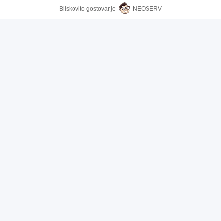
Bliskovito gostovanje
NEOSERV