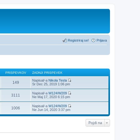
Registriraj se!
Prijava
PRISPEVKOV
ZADNJI PRISPEVEK
Napisal/-a
Nikola Tesla
149
P
Sr Dec 25, 2019 1:06 pm
o
g
Napisal/-a
W124/W209
l
3111
P
Ne Maj 17, 2020 6:15 pm
e
o
j
g
Napisal/-a
W124/W209
z
l
1006
P
Ne Jun 14, 2020 3:37 pm
a
e
o
d
j
g
n
z
l
j
Pojdi na
a
e
i
d
j
p
n
z
r
j
a
i
i
d
s