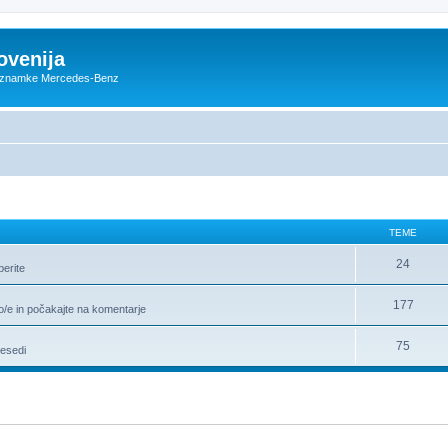
ovenija
ce znamke Mercedes-Benz
TEME
24
berite
177
jo/e in počakajte na komentarje
75
besedi