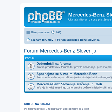
Mercedes-Benz Sl
Ultimativni forum za vse privržen
Hitre povezave
FAQ
Seznam forumov
Forum Mercedes-Benz Slovenija
Forum Mercedes-Benz Slovenija
FORUM
Dobrodošli na forumu
Kratka predstavitev foruma ter pravila obnašanja, prosimo pre
Spoznajmo se & vozim Mercedes-Benz
Predstavite sebe in po želji svoj avto, dodajte kakšno fotografi
Mercedes-Benz Slovenija srečanja in izleti
Info kje in kdaj: meetingi, panoramske vožnje in izleti v sliki in 
KDO JE NA STRANI
Po forumu brska: 0 registriranih uporabnikov in 1 gost