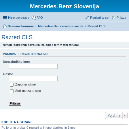
Mercedes-Benz Slovenija
Hitre povezave
FAQ
Registriraj se!
Prijava
Seznam forumov
Mercedes-Benz osebna vozila
Razred CLS
Razred CLS
Nimate potrebnih dovoljenj za ogled tem v tem forumu.
PRIJAVA
•
REGISTRIRAJ SE!
Uporabniško ime:
Geslo:
Zapomni si me
Skrij me za to sejo
Pojdi na
KDO JE NA STRANI
Po forumu brska: 0 registriranih uporabnikov in 1 gost