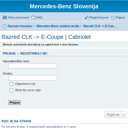
Mercedes-Benz Slovenija
Hitre povezave
FAQ
Registriraj se!
Prijava
Seznam forumov
Mercedes-Benz osebna vozila
Razred CLK -> E-Coupe | Cabriolet
Razred CLK -> E-Coupe | Cabriolet
Nimate potrebnih dovoljenj za ogled tem v tem forumu.
PRIJAVA
•
REGISTRIRAJ SE!
Uporabniško ime:
Geslo:
Zapomni si me
Skrij me za to sejo
Pojdi na
KDO JE NA STRANI
Po forumu brska: 0 registriranih uporabnikov in 1 gost