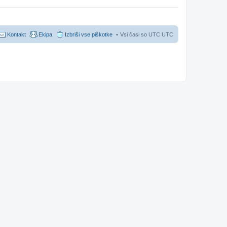
Kontakt
Ekipa
Izbriši vse piškotke
Vsi časi so UTC UTC