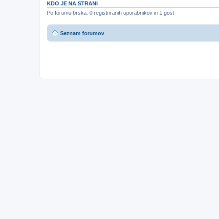
KDO JE NA STRANI
Po forumu brska: 0 registriranih uporabnikov in 1 gost
Seznam forumov