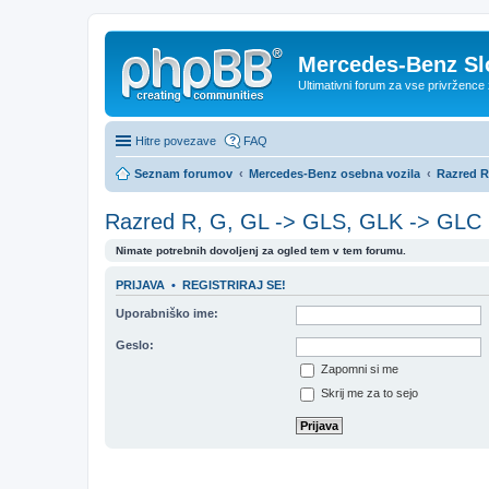
Mercedes-Benz Sl
Ultimativni forum za vse privržen
Hitre povezave
FAQ
Seznam forumov
Mercedes-Benz osebna vozila
Razred R
Razred R, G, GL -> GLS, GLK -> GLC
Nimate potrebnih dovoljenj za ogled tem v tem forumu.
PRIJAVA
•
REGISTRIRAJ SE!
Uporabniško ime:
Geslo:
Zapomni si me
Skrij me za to sejo