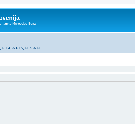
ovenija
ce znamke Mercedes-Benz
, G, GL -> GLS, GLK -> GLC