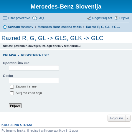
Mercedes-Benz Slovenija
Hitre povezave
FAQ
Registriraj se!
Prijava
Seznam forumov
Mercedes-Benz osebna vozila
Razred R, G, GL -> GLS, GLK -> GLC
Razred R, G, GL -> GLS, GLK -> GLC
Nimate potrebnih dovoljenj za ogled tem v tem forumu.
PRIJAVA
•
REGISTRIRAJ SE!
Uporabniško ime:
Geslo:
Zapomni si me
Skrij me za to sejo
Pojdi na
KDO JE NA STRANI
Po forumu brska: 0 registriranih uporabnikov in 1 gost