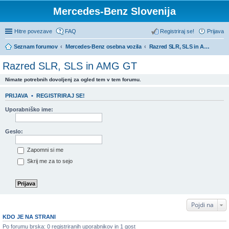
Mercedes-Benz Slovenija
Hitre povezave
FAQ
Registriraj se!
Prijava
Seznam forumov
Mercedes-Benz osebna vozila
Razred SLR, SLS in AMG GT
Razred SLR, SLS in AMG GT
Nimate potrebnih dovoljenj za ogled tem v tem forumu.
PRIJAVA
•
REGISTRIRAJ SE!
Uporabniško ime:
Geslo:
Zapomni si me
Skrij me za to sejo
Pojdi na
KDO JE NA STRANI
Po forumu brska: 0 registriranih uporabnikov in 1 gost