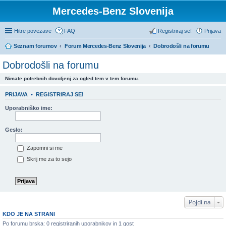
Mercedes-Benz Slovenija
Hitre povezave
FAQ
Registriraj se!
Prijava
Seznam forumov
Forum Mercedes-Benz Slovenija
Dobrodošli na forumu
Dobrodošli na forumu
Nimate potrebnih dovoljenj za ogled tem v tem forumu.
PRIJAVA
•
REGISTRIRAJ SE!
Uporabniško ime:
Geslo:
Zapomni si me
Skrij me za to sejo
Pojdi na
KDO JE NA STRANI
Po forumu brska: 0 registriranih uporabnikov in 1 gost