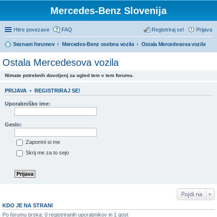
Mercedes-Benz Slovenija
Hitre povezave
FAQ
Registriraj se!
Prijava
Seznam forumov
Mercedes-Benz osebna vozila
Ostala Mercedesova vozila
Ostala Mercedesova vozila
Nimate potrebnih dovoljenj za ogled tem v tem forumu.
PRIJAVA
•
REGISTRIRAJ SE!
Uporabniško ime:
Geslo:
Zapomni si me
Skrij me za to sejo
Pojdi na
KDO JE NA STRANI
Po forumu brska: 0 registriranih uporabnikov in 1 gost