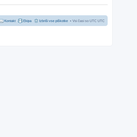
Kontakt
Ekipa
Izbriši vse piškotke
Vsi časi so UTC UTC