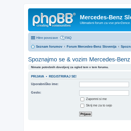
Mercedes-Benz Sl
Ultimativni forum za vse privržen
Hitre povezave
FAQ
Seznam forumov
Forum Mercedes-Benz Slovenija
Spozn
Spoznajmo se & vozim Mercedes-Benz
Nimate potrebnih dovoljenj za ogled tem v tem forumu.
PRIJAVA
•
REGISTRIRAJ SE!
Uporabniško ime:
Geslo:
Zapomni si me
Skrij me za to sejo