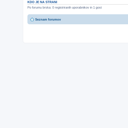
KDO JE NA STRANI
Po forumu brska: 0 registriranih uporabnikov in 1 gost
Seznam forumov