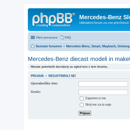
Mercedes-Benz Sl
Ultimativni forum za vse privržen
Hitre povezave
FAQ
Seznam forumov
Mercedes-Benz, Smart, Maybach, Unimog d
Mercedes-Benz diecast modeli in make
Nimate potrebnih dovoljenj za ogled tem v tem forumu.
PRIJAVA
•
REGISTRIRAJ SE!
Uporabniško ime:
Geslo:
Zapomni si me
Skrij me za to sejo