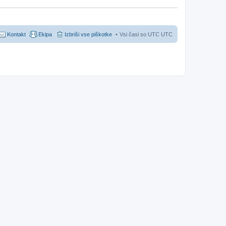
Kontakt
Ekipa
Izbriši vse piškotke
Vsi časi so UTC UTC