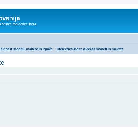
ovenija
ce znamke Mercedes-Benz
iecast modeli, makete in igrače
Mercedes-Benz diecast modeli in makete
te