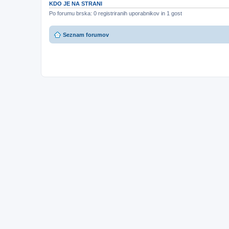
KDO JE NA STRANI
Po forumu brska: 0 registriranih uporabnikov in 1 gost
Seznam forumov