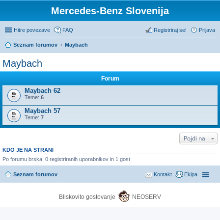
Mercedes-Benz Slovenija
Hitre povezave
FAQ
Registriraj se!
Prijava
Seznam forumov
Maybach
Maybach
Forum
Maybach 62
Teme:
6
Maybach 57
Teme:
7
Pojdi na
KDO JE NA STRANI
Po forumu brska: 0 registriranih uporabnikov in 1 gost
Seznam forumov
Kontakt
Ekipa
Bliskovito gostovanje
NEOSERV