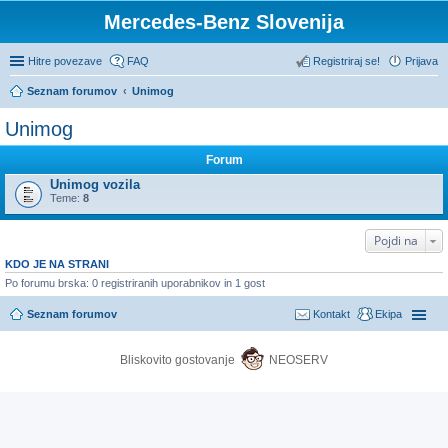
Mercedes-Benz Slovenija
Hitre povezave
FAQ
Registriraj se!
Prijava
Seznam forumov
Unimog
Unimog
Forum
Unimog vozila
Teme:
8
Pojdi na
KDO JE NA STRANI
Po forumu brska: 0 registriranih uporabnikov in 1 gost
Seznam forumov
Kontakt
Ekipa
Bliskovito gostovanje
NEOSERV