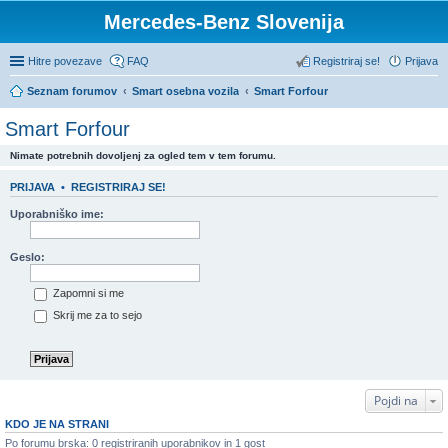
Mercedes-Benz Slovenija
Hitre povezave
FAQ
Registriraj se!
Prijava
Seznam forumov
Smart osebna vozila
Smart Forfour
Smart Forfour
Nimate potrebnih dovoljenj za ogled tem v tem forumu.
PRIJAVA
•
REGISTRIRAJ SE!
Uporabniško ime:
Geslo:
Zapomni si me
Skrij me za to sejo
Pojdi na
KDO JE NA STRANI
Po forumu brska: 0 registriranih uporabnikov in 1 gost