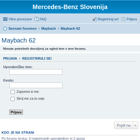
Mercedes-Benz Slovenija
Hitre povezave
FAQ
Registriraj se!
Prijava
Seznam forumov
Maybach
Maybach 62
Maybach 62
Nimate potrebnih dovoljenj za ogled tem v tem forumu.
PRIJAVA
•
REGISTRIRAJ SE!
Uporabniško ime:
Geslo:
Zapomni si me
Skrij me za to sejo
Pojdi na
KDO JE NA STRANI
Po forumu brska: 0 registriranih uporabnikov in 2 gosta