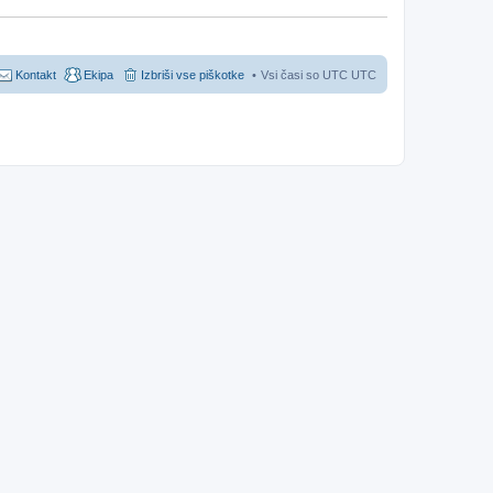
Kontakt
Ekipa
Izbriši vse piškotke
Vsi časi so UTC UTC