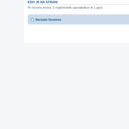
KDO JE NA STRANI
Po forumu brska: 0 registriranih uporabnikov in 1 gost
Seznam forumov