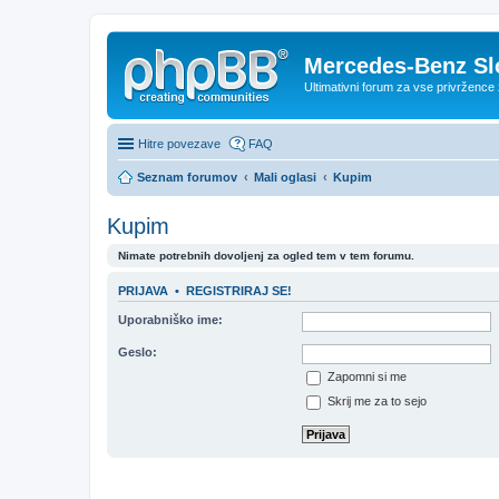
Mercedes-Benz Sl
Ultimativni forum za vse privržen
Hitre povezave
FAQ
Seznam forumov
Mali oglasi
Kupim
Kupim
Nimate potrebnih dovoljenj za ogled tem v tem forumu.
PRIJAVA
•
REGISTRIRAJ SE!
Uporabniško ime:
Geslo:
Zapomni si me
Skrij me za to sejo