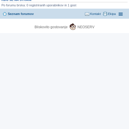
Po forumu brska: 0 registriranih uporabnikov in 1 gost
Seznam forumov
Kontakt
Ekipa
Bliskovito gostovanje
NEOSERV