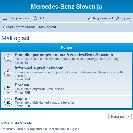
Mercedes-Benz Slovenija
Hitre povezave
FAQ
Registriraj se!
Prijava
Seznam forumov
Mali oglasi
Mali oglasi
Forum
Ponudbe partnerjev foruma Mercedes-Benz-Slovenija
Forum namenjen ekskluzivnim ponudbam, ki jih pripravljajo naši partnerji.
Teme:
20
Informacije pred nakupom
Tema je namenjena posvetu pred nakupom, pridobivanju informacij o vozilih iz
interneta,...
Teme:
154
Prodam
Tukaj lahko objavljate vaše oglase.
Teme:
565
Kupim
Tukaj lahko objavite vaša povpraševanja.
Teme:
330
Pojdi na
KDO JE NA STRANI
Po forumu brska: 0 registriranih uporabnikov in 1 gost