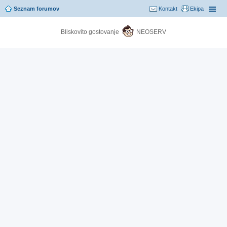
Seznam forumov
Kontakt
Ekipa
Bliskovito gostovanje
NEOSERV