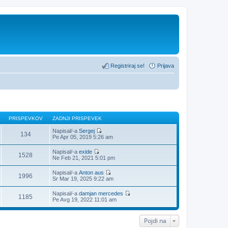
Registriraj se!
Prijava
PRISPEVKOV
ZADNJI PRISPEVEK
Napisal/-a
Sergej
134
P
Pe Apr 05, 2019 5:26 am
o
g
Napisal/-a
exide
l
1528
P
Ne Feb 21, 2021 5:01 pm
e
o
j
g
Napisal/-a
Anton aus
z
l
1996
P
Sr Mar 19, 2025 9:22 am
a
e
o
d
j
g
n
Napisal/-a
damjan mercedes
z
l
1185
j
P
Pe Avg 19, 2022 11:01 am
a
e
i
o
d
j
p
g
n
z
r
l
j
Pojdi na
a
i
e
i
d
s