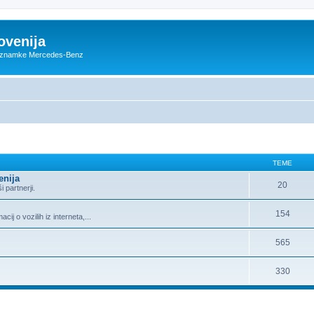
ovenija
ce znamke Mercedes-Benz
TEME
enija
20
 partnerji.
154
j o vozilih iz interneta,...
565
330