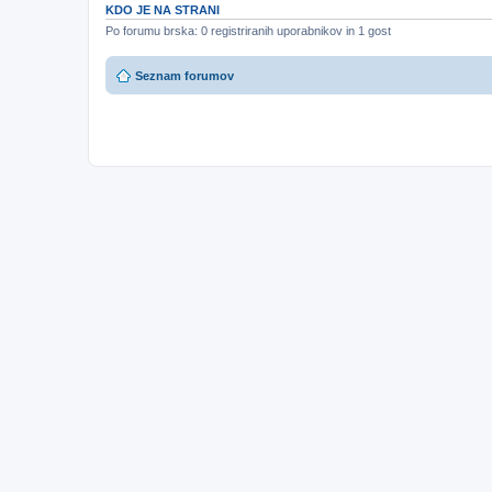
KDO JE NA STRANI
Po forumu brska: 0 registriranih uporabnikov in 1 gost
Seznam forumov