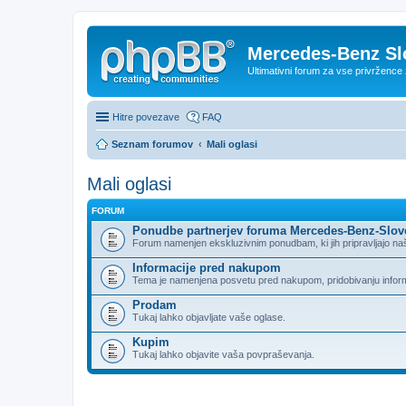
Mercedes-Benz Sl
Ultimativni forum za vse privržen
Hitre povezave
FAQ
Seznam forumov
Mali oglasi
Mali oglasi
FORUM
Ponudbe partnerjev foruma Mercedes-Benz-Slov
Forum namenjen ekskluzivnim ponudbam, ki jih pripravljajo naši
Informacije pred nakupom
Tema je namenjena posvetu pred nakupom, pridobivanju informaci
Prodam
Tukaj lahko objavljate vaše oglase.
Kupim
Tukaj lahko objavite vaša povpraševanja.