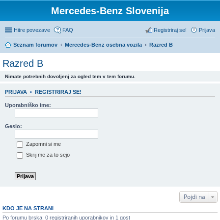
Mercedes-Benz Slovenija
Hitre povezave
FAQ
Registriraj se!
Prijava
Seznam forumov
Mercedes-Benz osebna vozila
Razred B
Razred B
Nimate potrebnih dovoljenj za ogled tem v tem forumu.
PRIJAVA
•
REGISTRIRAJ SE!
Uporabniško ime:
Geslo:
Zapomni si me
Skrij me za to sejo
Pojdi na
KDO JE NA STRANI
Po forumu brska: 0 registriranih uporabnikov in 1 gost