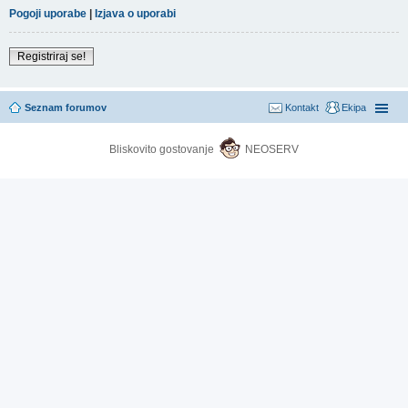
Pogoji uporabe
|
Izjava o uporabi
Registriraj se!
Seznam forumov
Kontakt
Ekipa
Bliskovito gostovanje
NEOSERV