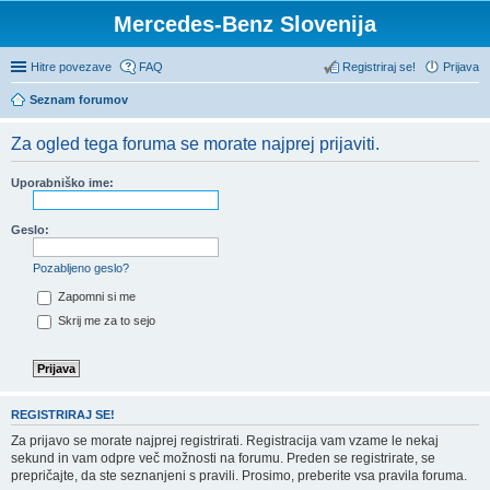
Mercedes-Benz Slovenija
Hitre povezave
FAQ
Registriraj se!
Prijava
Seznam forumov
Za ogled tega foruma se morate najprej prijaviti.
Uporabniško ime:
Geslo:
Pozabljeno geslo?
Zapomni si me
Skrij me za to sejo
REGISTRIRAJ SE!
Za prijavo se morate najprej registrirati. Registracija vam vzame le nekaj
sekund in vam odpre več možnosti na forumu. Preden se registrirate, se
prepričajte, da ste seznanjeni s pravili. Prosimo, preberite vsa pravila foruma.