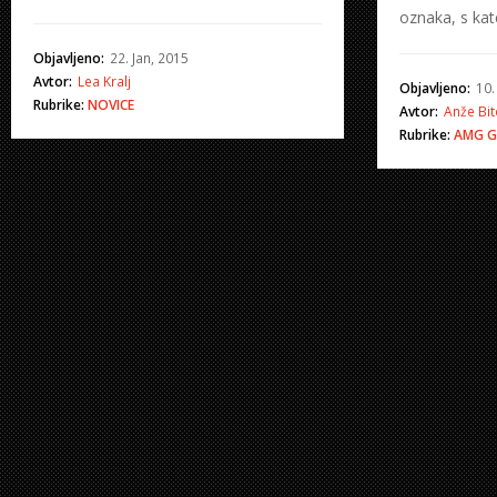
oznaka, s ka
Objavljeno:
22. Jan, 2015
Avtor:
Lea Kralj
Objavljeno:
10.
Rubrike:
NOVICE
Avtor:
Anže Bit
Rubrike:
AMG
G