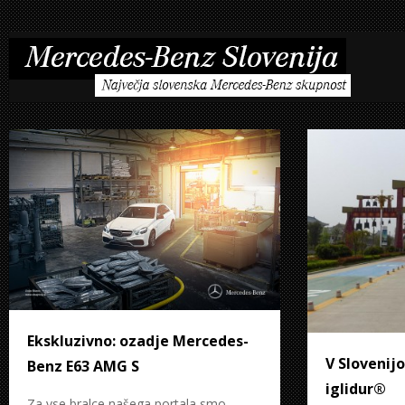
Ekskluzivno: ozadje Mercedes-
V Slovenijo
Benz E63 AMG S
iglidur®
Za vse bralce našega portala smo