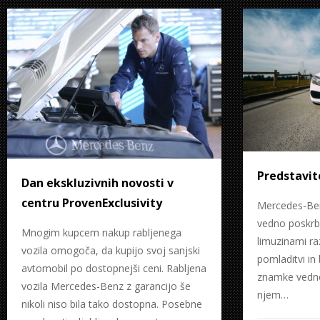
Predstavit
Dan ekskluzivnih novosti v
centru ProvenExclusivity
Mercedes-Ben
vedno poskrb
Mnogim kupcem nakup rabljenega
limuzinami raz
vozila omogoča, da kupijo svoj sanjski
pomladitvi in
avtomobil po dostopnejši ceni. Rabljena
znamke vedno
vozila Mercedes-Benz z garancijo še
njem…
nikoli niso bila tako dostopna. Posebne