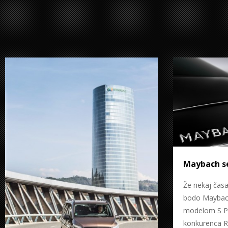
Maybach s
Že nekaj časa
bodo Maybach
modelom S Pul
konkurenca Ro