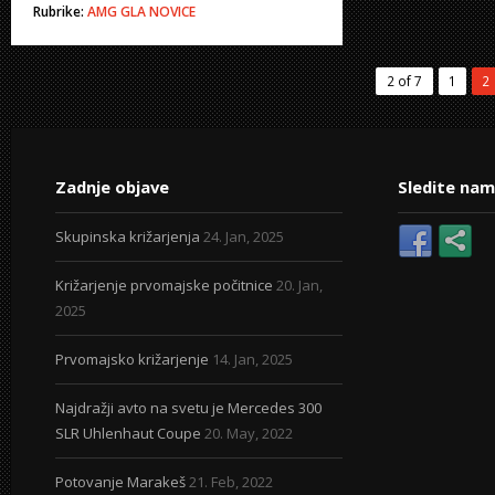
Rubrike:
AMG
GLA
NOVICE
2 of 7
1
2
Zadnje objave
Sledite nam
Skupinska križarjenja
24. Jan, 2025
Križarjenje prvomajske počitnice
20. Jan,
2025
Prvomajsko križarjenje
14. Jan, 2025
Najdražji avto na svetu je Mercedes 300
SLR Uhlenhaut Coupe
20. May, 2022
Potovanje Marakeš
21. Feb, 2022