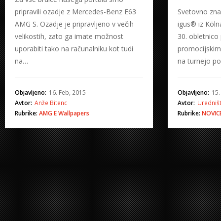
pripravili ozadje z Mercedes-Benz E63
Svetovno zna
AMG S. Ozadje je pripravljeno v večih
igus® iz Köln
velikostih, zato ga imate možnost
30. obletnico 
uporabiti tako na računalniku kot tudi
promocijskim
na…
na turnejo p
Objavljeno:
16. Feb, 2015
Objavljeno:
15.
Avtor:
Anže Bitenc
Avtor:
Uredniš
Rubrike:
AMG
E
Wallpapers
Rubrike:
NOVIC