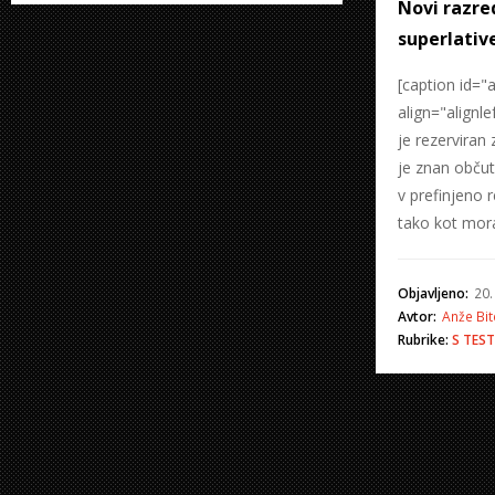
Novi razre
superlativ
[caption id=
align="alignl
je rezerviran
je znan občut
v prefinjeno r
tako kot mora
Objavljeno:
20.
Avtor:
Anže Bit
Rubrike:
S
TEST