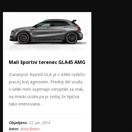
Mali športni terenec GLA45 AMG
Zunanjost Razred GLA je v AMG različici
precej bolj agresiven. Prednji del vozila
v veliki meri zajemajo vstopniki za zrak,
na maski vozila pa je sedaj že tipična
tako imenovana…
Objavljeno:
22. Jan, 2014
Avtor:
Anže Bitenc