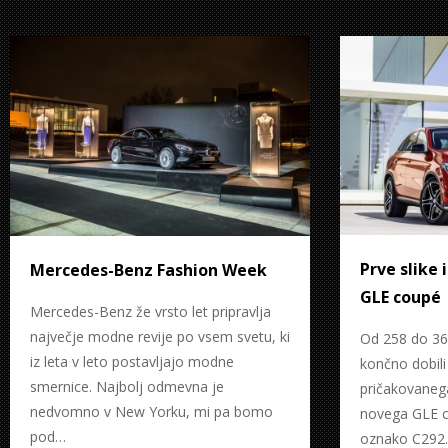
Prve slike
Mercedes-Benz Fashion Week
GLE coupé
Mercedes-Benz že vrsto let pripravlja
največje modne revije po vsem svetu, ki
Od 258 do 36
iz leta v leto postavljajo modne
končno dobili
smernice. Najbolj odmevna je
pričakovane
nedvomno v New Yorku, mi pa bomo
novega GLE c
pod…
oznako C292.