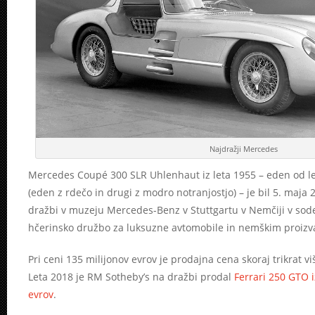
Najdražji Mercedes
Mercedes Coupé 300 SLR Uhlenhaut iz leta 1955 – eden od le
(eden z rdečo in drugi z modro notranjostjo) – je bil 5. maj
dražbi v muzeju Mercedes-Benz v Stuttgartu v Nemčiji v so
hčerinsko družbo za luksuzne avtomobile in nemškim proizv
Pri ceni 135 milijonov evrov je prodajna cena skoraj trikrat v
Leta 2018 je RM Sotheby’s na dražbi prodal
Ferrari 250 GTO i
evrov
.