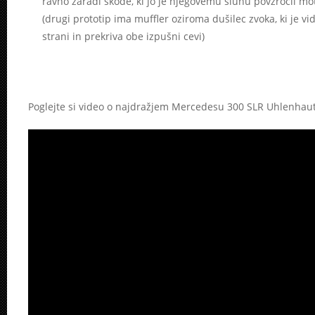
ravno zaradi škode, ki jo je njegovemu sluhu povzročil mo
(drugi prototip ima muffler oziroma dušilec zvoka, ki je v
strani in prekriva obe izpušni cevi)
Poglejte si video o najdražjem Mercedesu 300 SLR Uhlenhaut