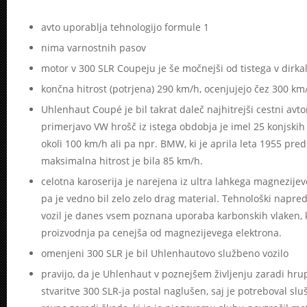
avto uporablja tehnologijo formule 1
nima varnostnih pasov
motor v 300 SLR Coupeju je še močnejši od tistega v dirkal
končna hitrost (potrjena) 290 km/h, ocenjujejo čez 300 km
Uhlenhaut Coupé je bil takrat daleč najhitrejši cestni avt
primerjavo VW hrošč iz istega obdobja je imel 25 konjskih
okoli 100 km/h ali pa npr. BMW, ki je aprila leta 1955 preds
maksimalna hitrost je bila 85 km/h.
celotna karoserija je narejena iz ultra lahkega magnezijev
pa je vedno bil zelo zelo drag material. Tehnološki napred
vozil je danes vsem poznana uporaba karbonskih vlaken, ki
proizvodnja pa cenejša od magnezijevega elektrona.
omenjeni 300 SLR je bil Uhlenhautovo službeno vozilo
pravijo, da je Uhlenhaut v poznejšem življenju zaradi hru
stvaritve 300 SLR-ja postal naglušen, saj je potreboval sl