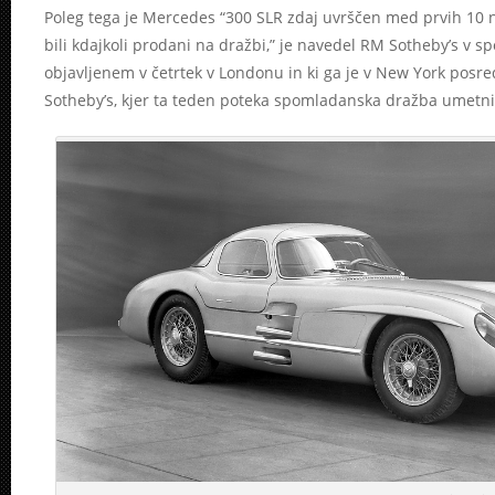
Poleg tega je Mercedes “300 SLR zdaj uvrščen med prvih 10 n
bili kdajkoli prodani na dražbi,” je navedel RM Sotheby’s v sp
objavljenem v četrtek v Londonu in ki ga je v New York posr
Sotheby’s, kjer ta teden poteka spomladanska dražba umetni