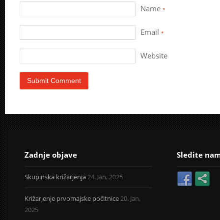
Name
*
Email
*
Website
Zadnje objave
Sledite na
Skupinska križarjenja
24. Jan, 2025
Križarjenje prvomajske počitnice
20. Jan,
2025