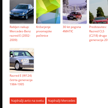
Rabljen nakup:
Križarjenje
30 let pogona
Predstavitev:
Mercedes-Benz
prvomajske
4MATIC
Razred CLS
razred E (2002-
počitnice
(C218) druga
2009)
generacija 20
Razred E (W124)
četrta generacija
1984-1995
Najdražji avto na svetu
Najdražji Mercedes