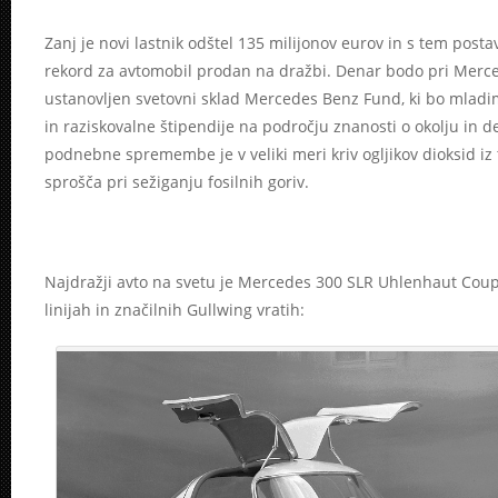
Zanj je novi lastnik odštel 135 milijonov eurov in s tem posta
rekord za avtomobil prodan na dražbi. Denar bodo pri Merce
ustanovljen svetovni sklad Mercedes Benz Fund, ki bo mladim
in raziskovalne štipendije na področju znanosti o okolju in d
podnebne spremembe je v veliki meri kriv ogljikov dioksid iz 
sprošča pri sežiganju fosilnih goriv.
Najdražji avto na svetu je Mercedes 300 SLR Uhlenhaut Cou
linijah in značilnih Gullwing vratih: