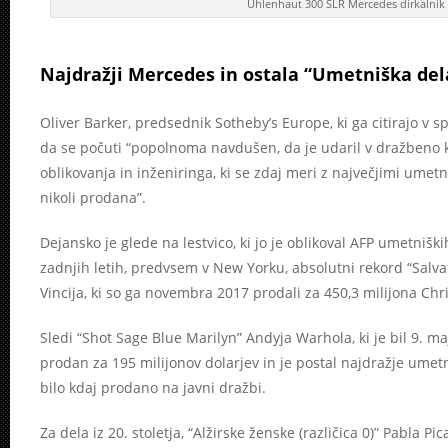
Uhlenhaut 300 SLR Mercedes dirkalnik
Najdražji Mercedes in ostala “Umetniška del
Oliver Barker, predsednik Sotheby’s Europe, ki ga citirajo v spo
da se počuti “popolnoma navdušen, da je udaril v dražbeno k
oblikovanja in inženiringa, ki se zdaj meri z največjimi umetni
nikoli prodana”.
Dejansko je glede na lestvico, ki jo je oblikoval AFP umetnišk
zadnjih letih, predvsem v New Yorku, absolutni rekord “Salv
Vincija, ki so ga novembra 2017 prodali za 450,3 milijona Chri
Sledi “Shot Sage Blue Marilyn” Andyja Warhola, ki je bil 9. ma
prodan za 195 milijonov dolarjev in je postal najdražje umetniš
bilo kdaj prodano na javni dražbi.
Za dela iz 20. stoletja, “Alžirske ženske (različica 0)” Pabla Pi