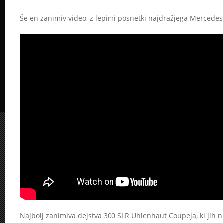
Še en zanimiv video, z lepimi posnetki najdražjega Mercedes
Najbolj zanimiva dejstva 300 SLR Uhlenhaut Coupeja, ki jih ni