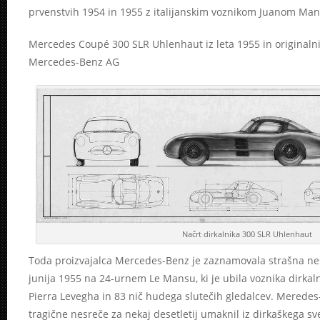
prvenstvih 1954 in 1955 z italijanskim voznikom Juanom Ma
Mercedes Coupé 300 SLR Uhlenhaut iz leta 1955 in originalni 
Mercedes-Benz AG
Načrt dirkalnika 300 SLR Uhlenhaut
Toda proizvajalca Mercedes-Benz je zaznamovala strašna nes
junija 1955 na 24-urnem Le Mansu, ki je ubila voznika dirkal
Pierra Levegha in 83 nič hudega slutečih gledalcev. Meredes-
tragične nesreče za nekaj desetletij umaknil iz dirkaškega sv