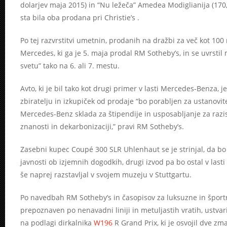
dolarjev maja 2015) in “Nu ležeča” Amedea Modiglianija (170
sta bila oba prodana pri Christie’s .
Po tej razvrstitvi umetnin, prodanih na dražbi za več kot 100 m
Mercedes, ki ga je 5. maja prodal RM Sotheby’s, in se uvrstil
svetu” tako na 6. ali 7. mestu.
Avto, ki je bil tako kot drugi primer v lasti Mercedes-Benza,
zbiratelju in izkupiček od prodaje “bo porabljen za ustano
Mercedes-Benz sklada za štipendije in usposabljanje za razis
znanosti in dekarbonizaciji,” pravi RM Sotheby’s.
Zasebni kupec Coupé 300 SLR Uhlenhaut se je strinjal, da bo 
javnosti ob izjemnih dogodkih, drugi izvod pa bo ostal v last
še naprej razstavljal v svojem muzeju v Stuttgartu.
Po navedbah RM Sotheby’s in časopisov za luksuzne in šport
prepoznaven po nenavadni liniji in metuljastih vratih, ustvar
na podlagi dirkalnika
W196
R Grand Prix, ki je osvojil dve zm