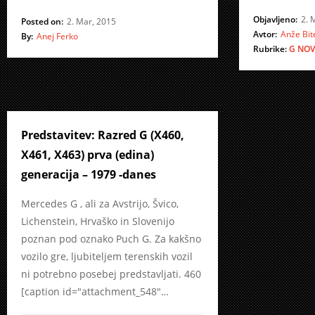
Objavljeno:
2. 
Posted on:
2. Mar, 2015
Avtor:
Anže Bit
By:
Anej Ferko
Rubrike:
G
NOV
Predstavitev: Razred G (X460,
X461, X463) prva (edina)
generacija – 1979 -danes
Mercedes G , ali za Avstrijo, Švico,
Lichenstein, Hrvaško in Slovenijo
poznan pod oznako Puch G. Za kakšno
vozilo gre, ljubiteljem terenskih vozil
ni potrebno posebej predstavljati. 460
[caption id="attachment_548"…