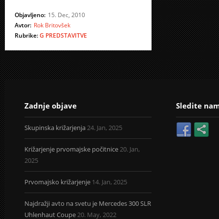
Objavljeno:
15. Dec, 2010
Avtor:
Rok Britovšek
Rubrike:
G
PREDSTAVITVE
Zadnje objave
Sledite na
Skupinska križarjenja
24. Jan, 2025
Križarjenje prvomajske počitnice
20. Jan,
2025
Prvomajsko križarjenje
14. Jan, 2025
Najdražji avto na svetu je Mercedes 300 SLR
Uhlenhaut Coupe
20. May, 2022