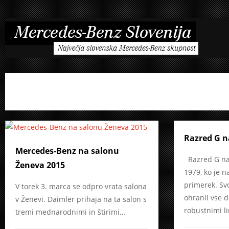
Razred G n
Mercedes-Benz na salonu
Razred G nas
Ženeva 2015
1979, ko je n
primerek. Svo
V torek 3. marca se odpro vrata salona
ohranil vse d
v Ženevi. Daimler prihaja na ta salon s
robustnimi li
tremi mednarodnimi in štirimi…