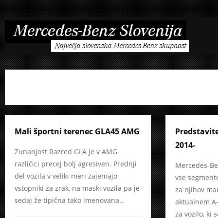
Mali športni terenec GLA45 AMG
Predstavite
2014-
Zunanjost Razred GLA je v AMG
različici precej bolj agresiven. Prednji
Mercedes-Ben
del vozila v veliki meri zajemajo
vse segmente 
vstopniki za zrak, na maski vozila pa je
za njihov man
sedaj že tipična tako imenovana…
aktualnem A-
za vozilo, ki