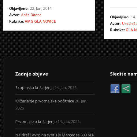
Objavljeno:
22. Jan, 2014
Avtor:
Anže Bitenc
Objavljeno:
14.
Rubrike:
AMG
GLA
NOVICE
Avtor:
Uredništ
Rubrike:
GLA
N
Zadnje objave
Sledite na
Skupinska križarjenja
24. Jan, 2025
Križarjenje prvomajske počitnice
20. Jan,
2025
Prvomajsko križarjenje
14. Jan, 2025
Najdražji avto na svetu je Mercedes 300 SLR