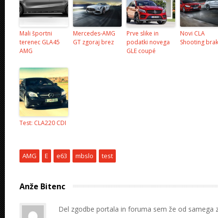
Mali športni
Mercedes-AMG
Prve slike in
Novi CLA
terenec GLA45
GT zgoraj brez
podatki novega
Shooting bra
AMG
GLE coupé
Test: CLA220 CDI
AMG
E
e63
mbslo
test
Anže Bitenc
Del zgodbe portala in foruma sem že od samega 