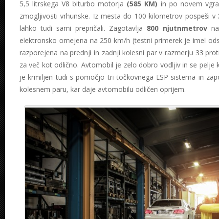
5,5 litrskega V8 biturbo motorja
(585 KM)
in po novem vgr
zmogljivosti vrhunske. Iz mesta do 100 kilometrov pospeši v
lahko tudi sami prepričali. Zagotavlja
800 njutnmetrov
nav
elektronsko omejena na 250 km/h (testni primerek je imel ods
razporejena na prednji in zadnji kolesni par v razmerju 33 prot
za več kot odlično. Avtomobil je zelo dobro vodljiv in se pelje
je krmiljen tudi s pomočjo tri-točkovnega ESP sistema in zap
kolesnem paru, kar daje avtomobilu odličen oprijem.