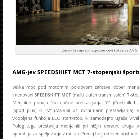
Zadek krasijo štiri izpušne cevi kot se za AMG
AMG-jev SPEEDSHIFT MCT 7-stopenjski športn
Velika moč pod motornim pokrovom zahteva dober menjaln
imenovani
SPEEDSHIFT MCT
(multi clutch transmission) 7-sto
Menjalnik ponuja štiri načine prestavljanja: “C” (Controlled e
(Sport plus) in “M” (Manual oz. ročni način prestavljanja).
vklopljena funkcija ECO start/stop, ki samodejno ugaša 8-val
Poleg tega prestavlja menjalnik pri nižjih obratih, druga
uporablja za speljevanje z mesta. Precej bolj odziven postane 