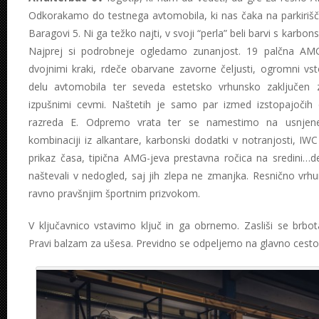
Odkorakamo do testnega avtomobila, ki nas čaka na parkir
Baragovi 5. Ni ga težko najti, v svoji “perla” beli barvi s karbo
Najprej si podrobneje ogledamo zunanjost. 19 palčna AMG-
dvojnimi kraki, rdeče obarvane zavorne čeljusti, ogromni vs
delu avtomobila ter seveda estetsko vrhunsko zaključen z
izpušnimi cevmi. Naštetih je samo par izmed izstopajočih d
razreda E. Odpremo vrata ter se namestimo na usnjene
kombinaciji iz alkantare, karbonski dodatki v notranjosti, IWC
prikaz časa, tipična AMG-jeva prestavna ročica na sredini…de
naštevali v nedogled, saj jih zlepa ne zmanjka. Resnično vrh
ravno pravšnjim športnim prizvokom.
V ključavnico vstavimo ključ in ga obrnemo. Zasliši se brbot
Pravi balzam za ušesa. Previdno se odpeljemo na glavno cest