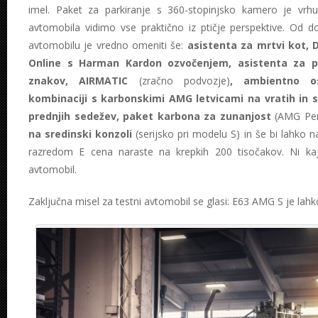
imel. Paket za parkiranje s 360-stopinjsko kamero je vrhu
avtomobila vidimo vse praktično iz ptičje perspektive. Od
avtomobilu je vredno omeniti še:
asistenta za mrtvi kot,
Online s Harman Kardon ozvočenjem, asistenta za p
znakov, AIRMATIC
(zračno podvozje)
, ambientno os
kombinaciji s karbonskimi AMG letvicami na vratih in sr
prednjih sedežev, paket karbona za zunanjost
(AMG Per
na sredinski konzoli
(serijsko pri modelu S) in še bi lahko n
razredom E cena naraste na krepkih 200 tisočakov. Ni ka
avtomobil.
Zaključna misel za testni avtomobil se glasi: E63 AMG S je lahk