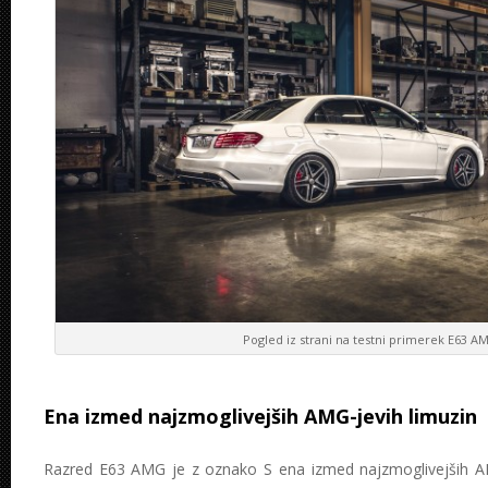
Pogled iz strani na testni primerek E63 A
Ena izmed najzmoglivejših AMG-jevih limuzin
Razred E63 AMG je z oznako S ena izmed najzmoglivejših AMG