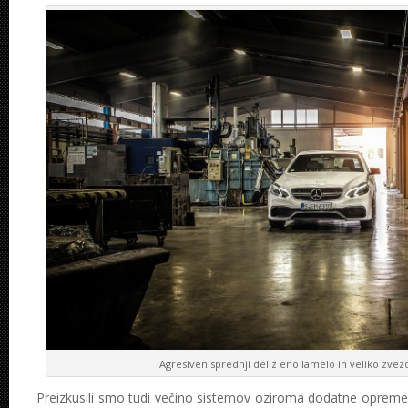
Agresiven sprednji del z eno lamelo in veliko zvezd
Preizkusili smo tudi večino sistemov oziroma dodatne opreme, 