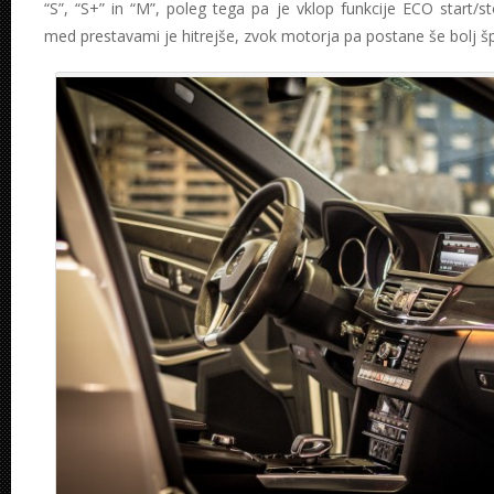
“S”, “S+” in “M”, poleg tega pa je vklop funkcije ECO start/
med prestavami je hitrejše, zvok motorja pa postane še bolj šp