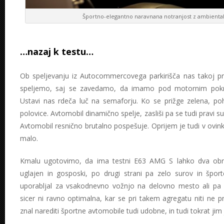
Športno-elegantno naravnana notranjost z ambientaln
…nazaj k testu…
Ob speljevanju iz Autocommercovega parkirišča nas takoj pr
speljemo, saj se zavedamo, da imamo pod motornim pokr
Ustavi nas rdeča luč na semaforju. Ko se prižge zelena, po
polovice. Avtomobil dinamično spelje, zasliši pa se tudi pravi 
Avtomobil resnično brutalno pospešuje. Oprijem je tudi v ovink
malo.
Kmalu ugotovimo, da ima testni E63 AMG S lahko dva obraz
uglajen in gosposki, po drugi strani pa zelo surov in špor
uporabljal za vsakodnevno vožnjo na delovno mesto ali pa 
sicer ni ravno optimalna, kar se pri takem agregatu niti ne 
znal narediti športne avtomobile tudi udobne, in tudi tokrat jim 