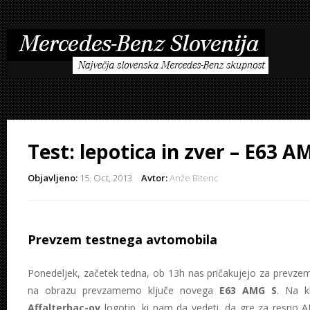
Test: lepotica in zver – E63 
Objavljeno:
15. Oct, 2013
Avtor:
Anže Bitenc
Prevzem testnega avtomobila
Ponedeljek, začetek tedna, ob 13h nas pričakujejo za prevz
na obrazu prevzamemo ključe novega
E63 AMG S
. Na k
Affalterbac-ov
logotip, ki nam da vedeti, da gre za resno A